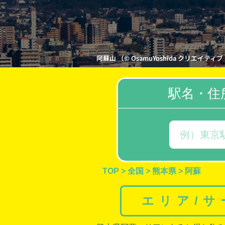
阿蘇山 （© OsamuYoshida クリエイティブ・コ
駅名・住
TOP
>
全国
>
熊本県
>
阿蘇
エリア/