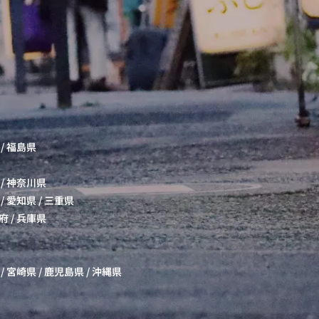
/
福島県
/
神奈川県
/
愛知県
/
三重県
府
/
兵庫県
/
宮崎県
/
鹿児島県
/
沖縄県