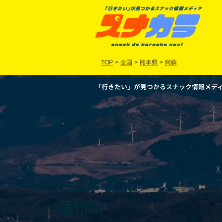
TOP
>
全国
>
熊本県
>
阿蘇
「行きたい」が見つかるスナック情報メディア