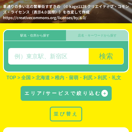
車通りの多い北の繁華街すすきの （© kage1128 クリエイティブ・コモン
ズ・ライセンス（表示4.0 国際））を改変して作成
https://creativecommons.org/licenses/by/4.0/
駅名・住所から探す
店名・キーワードから探す
検索
TOP
>
全国
>
北海道
>
稚内・留萌・利尻
>
利尻・礼文
エリア/サービスで絞り込む
＋
並び替え