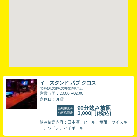
イ―スタンド パブ クロス
北海道礼文郡礼文町香深字尺忍
営業時間：20:00〜02:00
定休日：月曜
90分飲み放題
新規来店の
3,000円
(税込)
お客様限定
飲み放題内容：日本酒、ビール、焼酎、ウイスキ
ー、ワイン、ハイボール