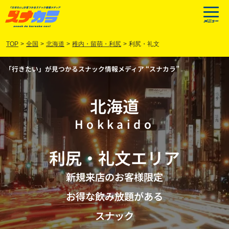
TOP
>
全国
>
北海道
>
稚内・留萌・利尻
>
利尻・礼文
「行きたい」が見つかるスナック情報メディア “スナカラ”
北海道
Hokkaido
利尻
・
礼文
エリア
新規来店のお客様限定
お得な飲み放題がある
スナック