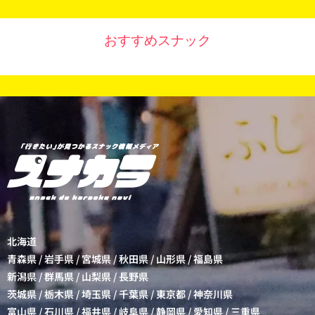
おすすめスナック
北海道
青森県
/
岩手県
/
宮城県
/
秋田県
/
山形県
/
福島県
新潟県
/
群馬県
/
山梨県
/
長野県
茨城県
/
栃木県
/
埼玉県
/
千葉県
/
東京都
/
神奈川県
富山県
/
石川県
/
福井県
/
岐阜県
/
静岡県
/
愛知県
/
三重県