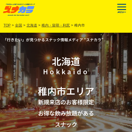
TOP
>
全国
>
北海道
>
稚内・留萌・利尻
>
稚内市
「行きたい」が見つかるスナック情報メディア “スナカラ”
北海道
Hokkaido
稚内市
エリア
新規来店のお客様限定
お得な飲み放題がある
スナック