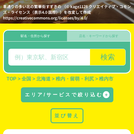
車通りの多い北の繁華街すすきの （© kage1128 クリエイティブ・コモン
ズ・ライセンス（表示4.0 国際））を改変して作成
https://creativecommons.org/licenses/by/4.0/
駅名・住所から探す
店名・キーワードから探す
検索
TOP
>
全国
>
北海道
>
稚内・留萌・利尻
>
稚内市
エリア/サービスで絞り込む
＋
並び替え