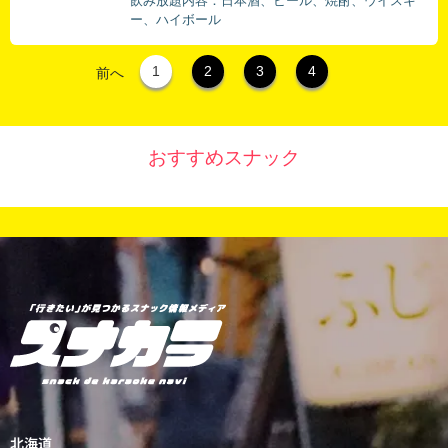
飲み放題内容：日本酒、ビール、焼酎、ウイスキ
ー、ハイボール
1
2
3
4
前へ
おすすめスナック
北海道