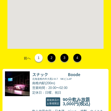
1
2
3
4
前へ
スナック Boode
北海道稚内市大黒2-8-7 NKビル4F
南稚内駅(200m)
営業時間：20:00〜02:00
定休日：日曜、祝日
90分飲み放題
新規来店の
3,000円
(税込)
お客様限定