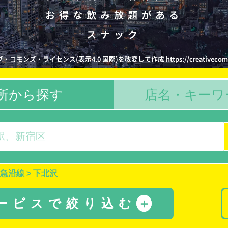
お得な飲み放題がある
スナック
コモンズ・ライセンス(表示4.0 国際)を改変して作成 https://creativecommons.
所から探す
店名・キーワ
急沿線
>
下北沢
サービスで絞り込む
＋