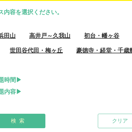
ス内容を選択ください。
浜田山
高井戸～久我山
初台・幡ヶ谷
世田谷代田・梅ヶ丘
豪徳寺・経堂・千歳
題時間
題内容
検 索
クリア