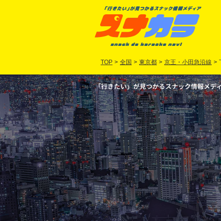
TOP
>
全国
>
東京都
>
京王・小田急沿線
>
「行きたい」が見つかるスナック情報メディア