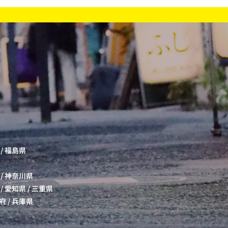
/
福島県
/
神奈川県
/
愛知県
/
三重県
府
/
兵庫県