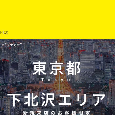
下北沢
 “スナカラ”
東京都
Tokyo
下北沢
エリア
新規来店のお客様限定