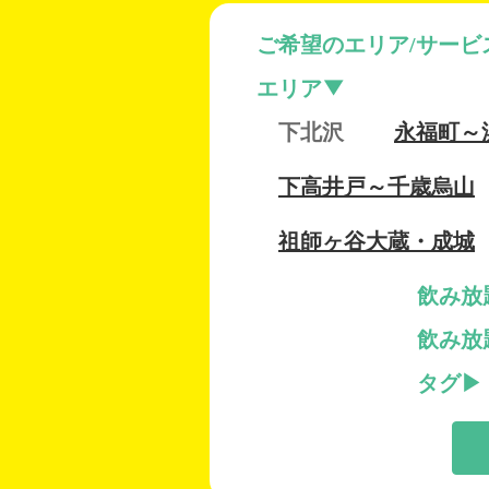
ご希望のエリア/サービ
エリア
下北沢
永福町～
下高井戸～千歳烏山
祖師ヶ谷大蔵・成城
飲み放
飲み放
タグ