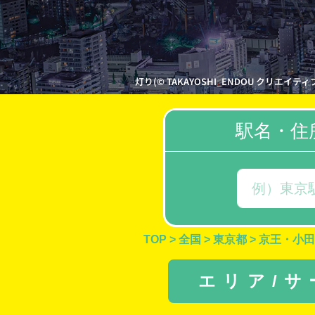
灯り(© TAKAYOSHI_ENDOU クリエイティブ・
駅名・住
TOP
>
全国
>
東京都
>
京王・小田
エリア/