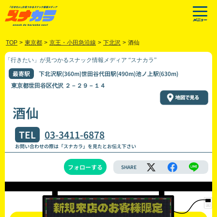
TOP
>
東京都
>
京王・小田急沿線
>
下北沢
>
酒仙
「行きたい」が見つかるスナック情報メディア “スナカラ”
最寄駅
下北沢駅(360m)世田谷代田駅(490m)池ノ上駅(630m)
東京都世田谷区代沢 ２－２９－１４
酒仙
TEL
03-3411-6878
お問い合わせの際は「スナカラ」を見たとお伝え下さい
フォローする
SHARE