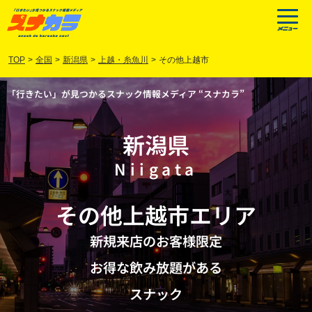
TOP
>
全国
>
新潟県
>
上越・糸魚川
>
その他上越市
「行きたい」が見つかるスナック情報メディア “スナカラ”
新潟県
Niigata
その他上越市
エリア
新規来店のお客様限定
お得な飲み放題がある
スナック