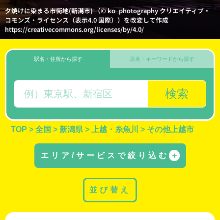
夕焼けに染まる市街地(新潟市) （© ko_photography クリエイティブ・
コモンズ・ライセンス（表示4.0 国際））を改変して作成
https://creativecommons.org/licenses/by/4.0/
駅名・住所から探す
店名・キーワードから探す
検索
TOP
>
全国
>
新潟県
>
上越・糸魚川
>
その他上越市
エリア/サービスで絞り込む
＋
並び替え