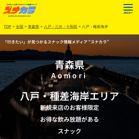
TOP
>
全国
>
青森県
>
八戸・三沢・十和田
>
八戸・種差海岸
「行きたい」が見つかるスナック情報メディア “スナカラ”
青森県
Aomori
八戸
・
種差海岸
エリア
新規来店のお客様限定
お得な飲み放題がある
スナック