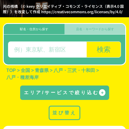
光の桟橋 （© keey クリエイティブ・コモンズ・ライセンス（表示4.0 国
際））を改変して作成 https://creativecommons.org/licenses/by/4.0/
駅名・住所から探す
店名・キーワードから探す
検索
TOP
>
全国
>
青森県
>
八戸・三沢・十和田
>
八戸・種差海岸
エリア/サービスで絞り込む
＋
並び替え