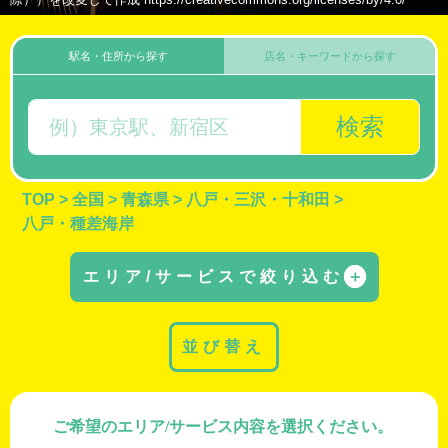
駅名・住所から探す
店名・キーワードから探す
検索
TOP
>
全国
>
青森県
>
八戸・三沢・十和田
>
八戸・種差海岸
エリア/サービスで絞り込む
＋
並び替え
ご希望のエリア/サービス内容を選択ください。