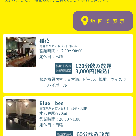
地図で表示
稲花
青森県八戸市長者2丁目5-25
営業時間：17:00〜00:00
定休日：木曜
120分飲み放題
新規来店の
(税込)
3,000円
お客様限定
飲み放題内容：日本酒、ビール、焼酎、ウイスキ
ー、ハイボール
Blue bee
青森県八戸市六日町6 はせビル5F
本八戸駅(820m)
営業時間：20:00〜1:00
定休日：日曜
60分飲み放題
新規来店の