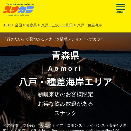
TOP
>
全国
>
青森県
>
八戸・三沢・十和田
>
八戸・種差海岸
「行きたい」が見つかるスナック情報メディア “スナカラ”
青森県
Aomori
八戸
・
種差海岸
エリア
新規来店のお客様限定
お得な飲み放題がある
スナック
光の桟橋 （© keey クリエイティブ・コモンズ・ライセンス（表示4.0 国
際））を改変して作成 https://creativecommons.org/licenses/by/4.0/