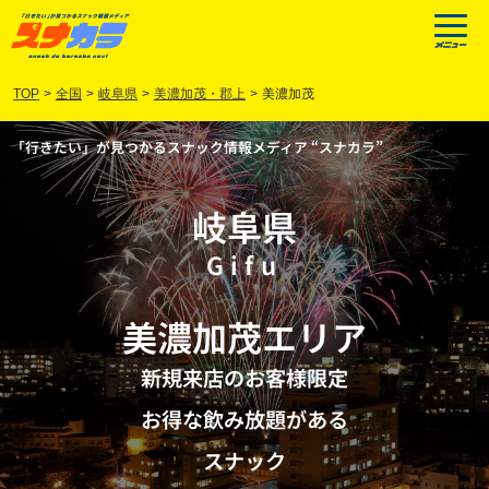
TOP
>
全国
>
岐阜県
>
美濃加茂・郡上
>
美濃加茂
「行きたい」が見つかるスナック情報メディア “スナカラ”
岐阜県
Gifu
美濃加茂
エリア
新規来店のお客様限定
お得な飲み放題がある
スナック