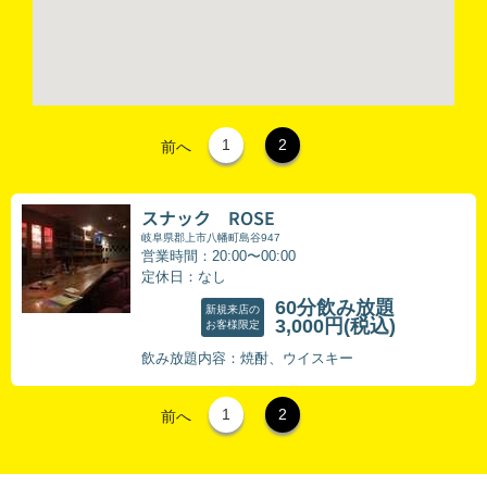
1
2
前へ
スナック ROSE
岐阜県郡上市八幡町島谷947
営業時間：20:00〜00:00
定休日：なし
60分飲み放題
新規来店の
3,000円
(税込)
お客様限定
飲み放題内容：焼酎、ウイスキー
1
2
前へ