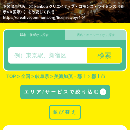
下呂温泉花火 （© kankou クリエイティブ・コモンズ・ライセンス（表
示4.0 国際））を改変して作成
https://creativecommons.org/licenses/by/4.0/
駅名・住所から探す
店名・キーワードから探す
検索
TOP
>
全国
>
岐阜県
>
美濃加茂・郡上
>
郡上市
エリア/サービスで絞り込む
＋
並び替え