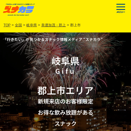
TOP
>
全国
>
岐阜県
>
美濃加茂・郡上
>
郡上市
「行きたい」が見つかるスナック情報メディア “スナカラ”
岐阜県
Gifu
郡上市
エリア
新規来店のお客様限定
お得な飲み放題がある
スナック