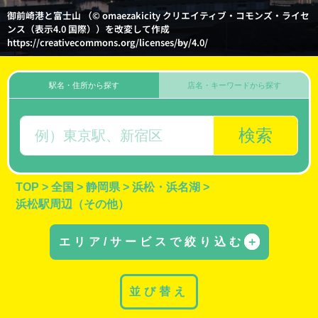
御前崎港と富士山 （© omaezakicity クリエイティブ・コモンズ・ライセ
ンス（表示4.0 国際））を改変して作成
https://creativecommons.org/licenses/by/4.0/
駅名・住所から探す
店名・キーワードから探す
検索
TOP
>
全国
>
静岡県
>
浜松・浜名湖
>
浜松駅周辺（その他）
エリア/サービスで絞り込む
＋
並び替え