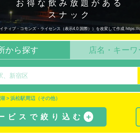
お得な飲み放題がある
スナック
ティブ・コモンズ・ライセンス（表示4.0 国際））を改変して作成 https://creativecom
所から探す
店名・キーワ
湖
>
浜松駅周辺（その他）
サービスで絞り込む
＋