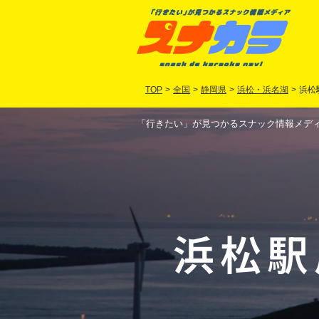
TOP
>
全国
>
静岡県
>
浜松・浜名湖
>
浜松
「行きたい」が見つかるスナック情報メディア
浜松駅