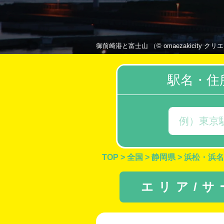
御前崎港と富士山 （© omaezakicity クリエイ
駅名・住
TOP
>
全国
>
静岡県
>
浜松・浜名
エリア/