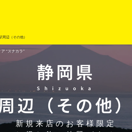
駅周辺（その他）
 “スナカラ”
静岡県
Shizuoka
周辺（その他
新規来店のお客様限定