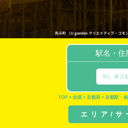
先斗町 （© ganden クリエイティブ・コモンズ・ラ
駅名・住
TOP
>
全国
>
京都府
>
京都駅・南
エリア/