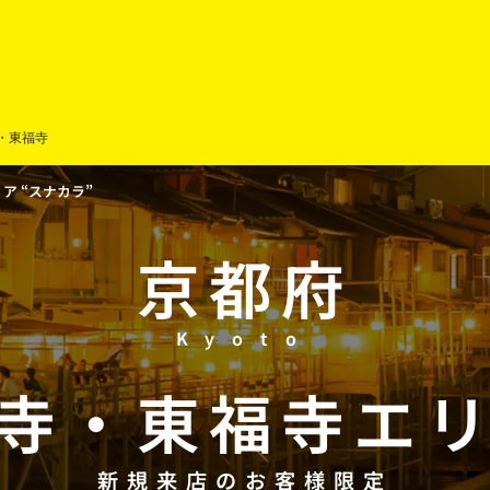
・東福寺
 “スナカラ”
京都府
Kyoto
寺
・
東福寺
エ
新規来店のお客様限定