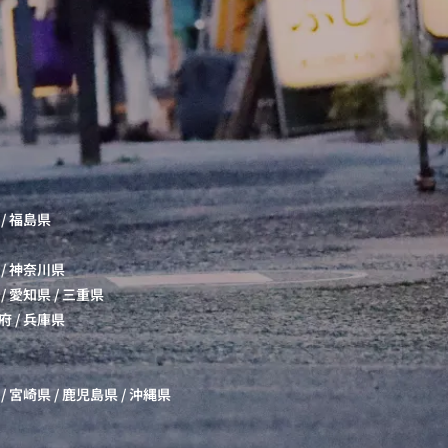
/
福島県
/
神奈川県
/
愛知県
/
三重県
府
/
兵庫県
/
宮崎県
/
鹿児島県
/
沖縄県