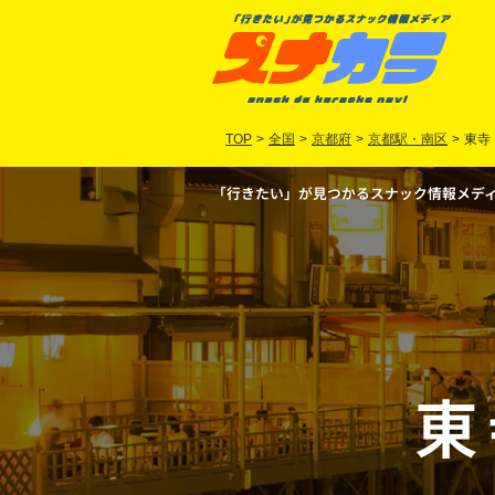
TOP
>
全国
>
京都府
>
京都駅・南区
>
東寺
「行きたい」が見つかるスナック情報メディア
東