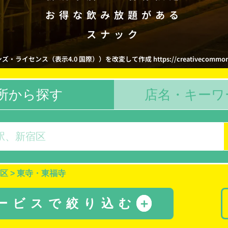
お得な飲み放題がある
スナック
イセンス（表示4.0 国際））を改変して作成 https://creativecommons.org/
所から探す
店名・キーワ
区
>
東寺・東福寺
サービスで絞り込む
＋