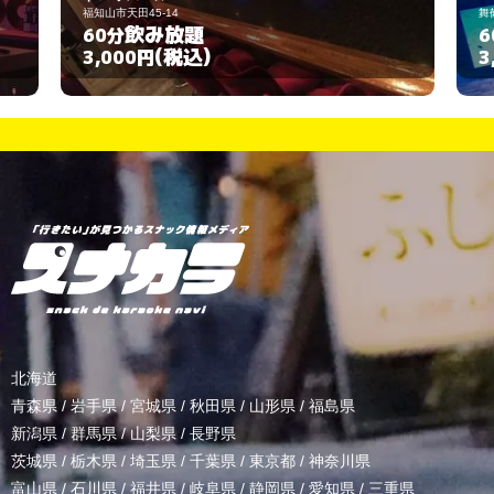
舞鶴市浜155
飲み放題
60分
(税込)
3,000円
北海道
青森県
/
岩手県
/
宮城県
/
秋田県
/
山形県
/
福島県
新潟県
/
群馬県
/
山梨県
/
長野県
茨城県
/
栃木県
/
埼玉県
/
千葉県
/
東京都
/
神奈川県
富山県
/
石川県
/
福井県
/
岐阜県
/
静岡県
/
愛知県
/
三重県