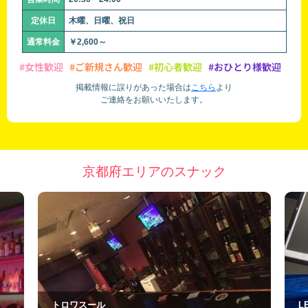
定休日
木曜、日曜、祝日
通常料金
￥2,600～
#女性歓迎
#ご新規さん歓迎
#初心者歓迎
#おひとり様歓迎
掲載情報に誤りがあった場合は
こちら
より
ご連絡をお願いいたします。
京都府エリアのスナック
LEGEND