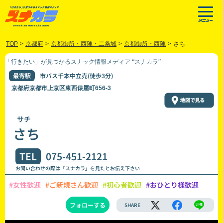
TOP
>
京都府
>
京都御所・西陣・二条城
>
京都御所・西陣
>
さち
「行きたい」が見つかるスナック情報メディア “スナカラ”
最寄駅
市バス千本中立売(徒歩3分)
京都府京都市上京区東西俵屋町656-3
サチ
さち
TEL
075-451-2121
お問い合わせの際は「スナカラ」を見たとお伝え下さい
#女性歓迎
#ご新規さん歓迎
#初心者歓迎
#おひとり様歓迎
フォローする
SHARE