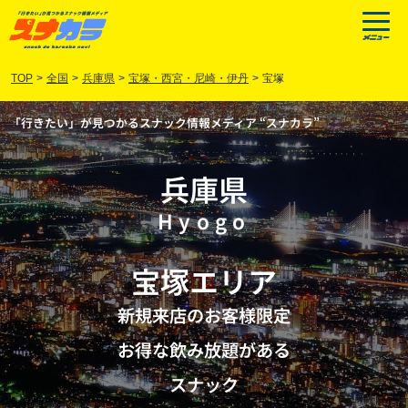
TOP
>
全国
>
兵庫県
>
宝塚・西宮・尼崎・伊丹
>
宝塚
「行きたい」が見つかるスナック情報メディア “スナカラ”
兵庫県
Hyogo
宝塚
エリア
新規来店のお客様限定
お得な飲み放題がある
スナック