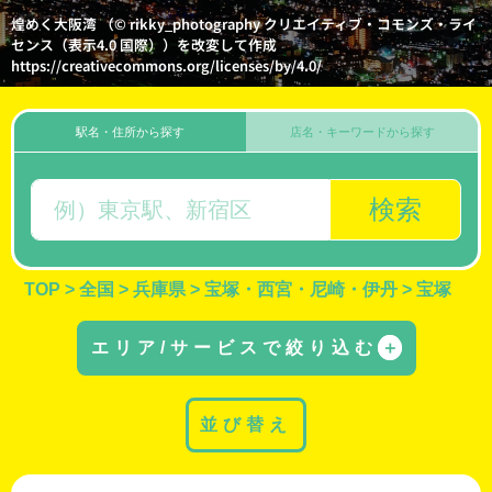
煌めく大阪湾 （© rikky_photography クリエイティブ・コモンズ・ライ
センス（表示4.0 国際））を改変して作成
https://creativecommons.org/licenses/by/4.0/
駅名・住所から探す
店名・キーワードから探す
検索
TOP
>
全国
>
兵庫県
>
宝塚・西宮・尼崎・伊丹
>
宝塚
エリア/サービスで絞り込む
＋
並び替え