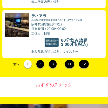
飲み放題内容：焼酎
ティアラ
兵庫県尼崎市杭瀬北新町3-3-14 KYプラザ4階
阪神杭瀬駅(徒歩10分)
営業時間：20:00〜00:00
定休日：日曜
60分飲み放題
新規来店の
3,000円
(税込)
お客様限定
飲み放題内容：焼酎、ウイスキー
…
1
2
3
11
12
前へ
おすすめスナック