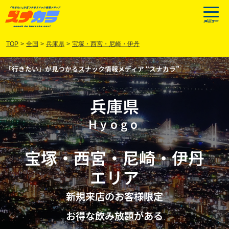
TOP
>
全国
>
兵庫県
>
宝塚・西宮・尼崎・伊丹
「行きたい」が見つかるスナック情報メディア “スナカラ”
兵庫県
Hyogo
宝塚
・
西宮
・
尼崎
・
伊丹
エリア
新規来店のお客様限定
お得な飲み放題がある