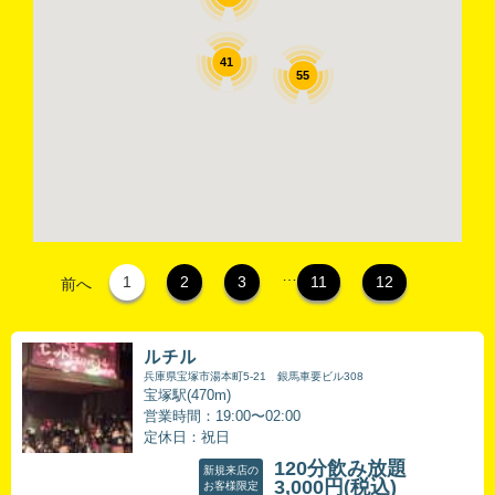
41
55
…
1
2
3
11
12
前へ
ルチル
兵庫県宝塚市湯本町5-21 銀馬車要ビル308
宝塚駅(470m)
営業時間：19:00〜02:00
定休日：祝日
120分飲み放題
新規来店の
3,000円
(税込)
お客様限定