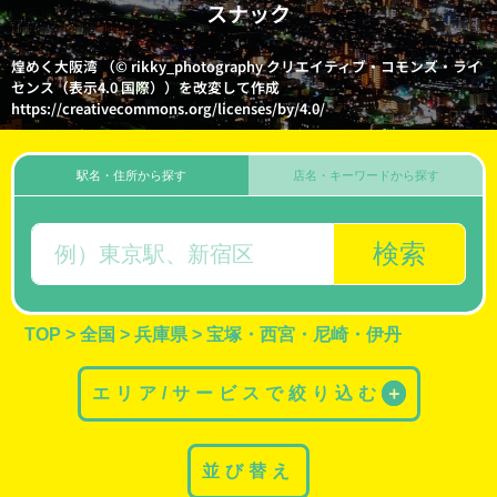
スナック
煌めく大阪湾 （© rikky_photography クリエイティブ・コモンズ・ライ
センス（表示4.0 国際））を改変して作成
https://creativecommons.org/licenses/by/4.0/
駅名・住所から探す
店名・キーワードから探す
検索
TOP
>
全国
>
兵庫県
>
宝塚・西宮・尼崎・伊丹
エリア/サービスで絞り込む
＋
並び替え