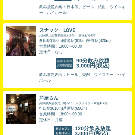
飲み放題内容：日本酒、ビール、焼酎、ウイスキ
ー、ハイボール
スナック LOVE
兵庫県川西市多田桜木2-34 吉永ビル2階
多田駅(150m)鼓滝駅(810m)平野駅(820m)
営業時間：19:00〜00:00
定休日：なし
90分飲み放題
新規来店の
3,000円
(税込)
お客様限定
飲み放題内容：ビール、焼酎、ウイスキー、ハイ
ボール
芦屋らん
兵庫県芦屋市呉川町1-10 レファインド芦屋Ⅲ2階
打出駅(610m)芦屋駅(650m)
営業時間：18:00〜00:00
定休日：月曜
120分飲み放題
新規来店の
3,000円
(税込)
お客様限定