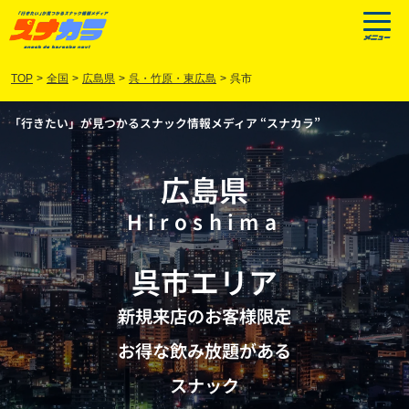
TOP
>
全国
>
広島県
>
呉・竹原・東広島
>
呉市
「行きたい」が見つかるスナック情報メディア “スナカラ”
広島県
Hiroshima
呉市
エリア
新規来店のお客様限定
お得な飲み放題がある
スナック