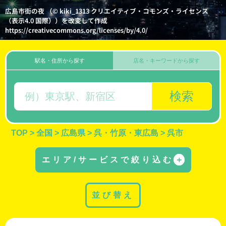
広島市街の夜 （© kiki_1313 クリエイティブ・コモンズ・ライセンス
（表示4.0 国際））を改変して作成
https://creativecommons.org/licenses/by/4.0/
駅名・住所から探す
店名・キーワードから探す
検索
TOP
>
全国
>
広島県
>
呉・竹原・東広島
>
呉市
エリア/サービスで絞り込む
＋
並び替え