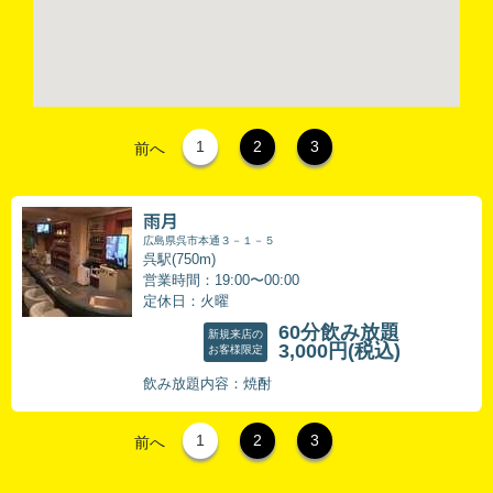
1
2
3
前へ
雨月
広島県呉市本通３－１－５
呉駅(750m)
営業時間：19:00〜00:00
定休日：火曜
60分飲み放題
新規来店の
3,000円
(税込)
お客様限定
飲み放題内容：焼酎
1
2
3
前へ