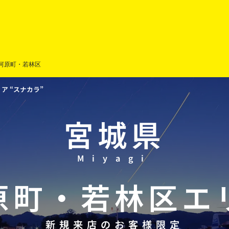
河原町・若林区
 “スナカラ”
宮城県
Miyagi
原町
・
若林区
エ
新規来店のお客様限定