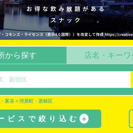
お得な飲み放題がある
スナック
ズ・ライセンス（表示4.0 国際））を改変して作成 https://creativecommons
所から探す
店名・キーワ
・富谷
>
河原町・若林区
サービスで絞り込む
＋