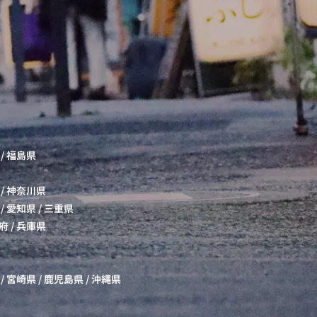
/
福島県
/
神奈川県
/
愛知県
/
三重県
府
/
兵庫県
/
宮崎県
/
鹿児島県
/
沖縄県