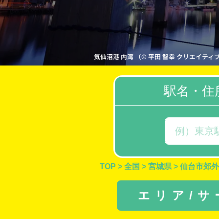
気仙沼港 内湾 （© 平田 智幸 クリエイティブ・コモン
駅名・住
TOP
>
全国
>
宮城県
>
仙台市郊外
エリア/