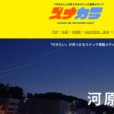
TOP
>
全国
>
宮城県
>
仙台市郊外・富谷
>
「行きたい」が見つかるスナック情報メディア
河