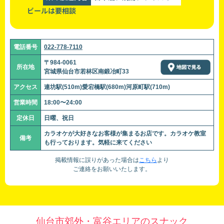
ビールは要相談
電話番号
022-778-7110
〒984-0061
所在地
宮城県仙台市若林区南鍛冶町33
アクセス
連坊駅(510m)愛宕橋駅(680m)河原町駅(710m)
営業時間
18:00〜24:00
定休日
日曜、祝日
カラオケが大好きなお客様が集まるお店です。カラオケ教室
備考
も行っております。気軽に来てください
掲載情報に誤りがあった場合は
こちら
より
ご連絡をお願いいたします。
仙台市郊外・富谷エリアのスナック