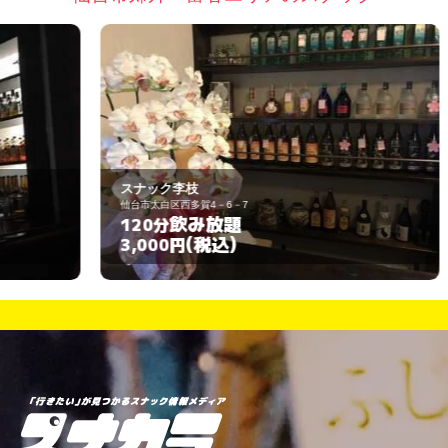
スナック李枝
ス
仙台市太白区西多賀4－6－7
仙
飲み放題
120分
9
(税込)
3,000円
3