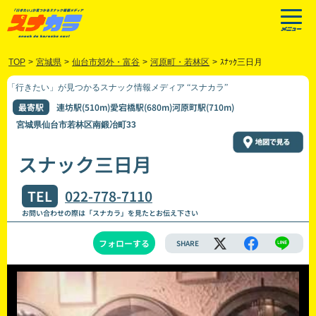
TOP
>
宮城県
>
仙台市郊外・富谷
>
河原町・若林区
>
ｽﾅｯｸ三日月
「行きたい」が見つかるスナック情報メディア “スナカラ”
最寄駅
連坊駅(510m)愛宕橋駅(680m)河原町駅(710m)
宮城県仙台市若林区南鍛冶町33
スナック三日月
TEL
022-778-7110
お問い合わせの際は「スナカラ」を見たとお伝え下さい
フォローする
SHARE