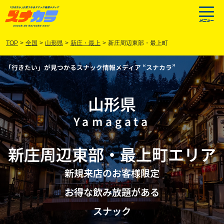
TOP
>
全国
>
山形県
>
新庄・最上
>
新庄周辺東部・最上町
「行きたい」が見つかるスナック情報メディア “スナカラ”
山形県
Yamagata
新庄周辺東部
・
最上町
エリア
新規来店のお客様限定
お得な飲み放題がある
スナック