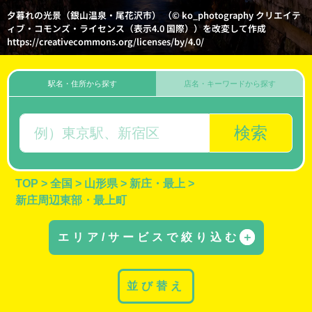
夕暮れの光景（銀山温泉・尾花沢市） （© ko_photography クリエイテ
ィブ・コモンズ・ライセンス（表示4.0 国際））を改変して作成
https://creativecommons.org/licenses/by/4.0/
駅名・住所から探す
店名・キーワードから探す
検索
TOP
>
全国
>
山形県
>
新庄・最上
>
新庄周辺東部・最上町
エリア/サービスで絞り込む
＋
並び替え