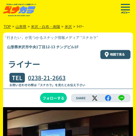
TOP
>
山形県
>
米沢・白布・南陽
>
米沢
>
ﾗｲﾅｰ
「行きたい」が見つかるスナック情報メディア “スナカラ”
山形県米沢市中央1丁目12-13 チングビル1F
ライナー
TEL
0238-21-2663
お問い合わせの際は「スナカラ」を見たとお伝え下さい
フォローする
SHARE