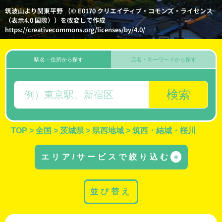
筑波山より関東平野 （© E0170 クリエイティブ・コモンズ・ライセンス
（表示4.0 国際））を改変して作成
https://creativecommons.org/licenses/by/4.0/
駅名・住所から探す
店名・キーワードから探す
検索
TOP
>
全国
>
茨城県
>
県西地域
>
筑西・結城・桜川
エリア/サービスで絞り込む
＋
並び替え