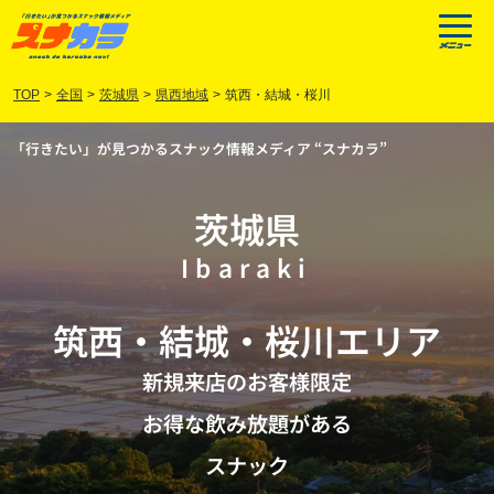
TOP
>
全国
>
茨城県
>
県西地域
>
筑西・結城・桜川
「行きたい」が見つかるスナック情報メディア “スナカラ”
茨城県
Ibaraki
筑西
・
結城
・
桜川
エリア
新規来店のお客様限定
お得な飲み放題がある
スナック