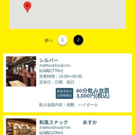
1
2
前へ
シルバー
茨城県結城市結城1364
結城駅(770m)
営業時間：19:00〜00:00
定休日：日曜、祝日
60分飲み放題
新規来店の
3,000円
(税込)
お客様限定
飲み放題内容：焼酎、ハイボール
和風スナック あすか
茨城県結城市結城7588
結城駅(200m)