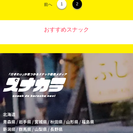
1
2
前へ
おすすめスナック
北海道
青森県
/
岩手県
/
宮城県
/
秋田県
/
山形県
/
福島県
新潟県
/
群馬県
/
山梨県
/
長野県