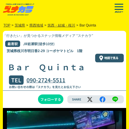
TOP
>
茨城県
>
県西地域
>
筑西・結城・桜川
>
Bar Quinta
「行きたい」が見つかるスナック情報メディア “スナカラ”
最寄駅
JR岩瀬駅(徒歩10分)
茨城県桜川市明日香2-29 コーポヤマトビル 1階
Ｂａｒ Ｑｕｉｎｔａ
TEL
090-2724-5511
お問い合わせの際は「スナカラ」を見たとお伝え下さい
フォローする
SHARE