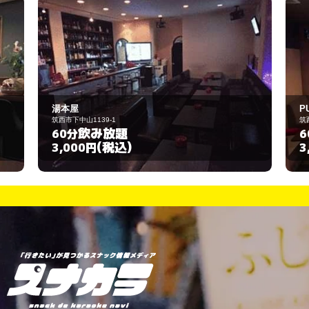
PUB 来太朗
139-1
筑西市榎生1-19-1
飲み放題
飲み放題
60分
(税込)
(税込)
円
3,000円