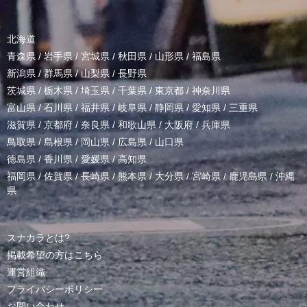
北海道
青森県
/
岩手県
/
宮城県
/
秋田県
/
山形県
/
福島県
新潟県
/
群馬県
/
山梨県
/
長野県
茨城県
/
栃木県
/
埼玉県
/
千葉県
/
東京都
/
神奈川県
富山県
/
石川県
/
福井県
/
岐阜県
/
静岡県
/
愛知県
/
三重県
滋賀県
/
京都府
/
奈良県
/
和歌山県
/
大阪府
/
兵庫県
鳥取県
/
島根県
/
岡山県
/
広島県
/
山口県
徳島県
/
香川県
/
愛媛県
/
高知県
福岡県
/
佐賀県
/
長崎県
/
熊本県
/
大分県
/
宮崎県
/
鹿児島県
/
沖縄
県
スナカラとは?
掲載希望の方はこちら
運営組織
プライバシーポリシー
お問い合わせ