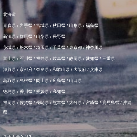
北海道
青森県
/
岩手県
/
宮城県
/
秋田県
/
山形県
/
福島県
新潟県
/
群馬県
/
山梨県
/
長野県
茨城県
/
栃木県
/
埼玉県
/
千葉県
/
東京都
/
神奈川県
富山県
/
石川県
/
福井県
/
岐阜県
/
静岡県
/
愛知県
/
三重県
滋賀県
/
京都府
/
奈良県
/
和歌山県
/
大阪府
/
兵庫県
鳥取県
/
島根県
/
岡山県
/
広島県
/
山口県
徳島県
/
香川県
/
愛媛県
/
高知県
福岡県
/
佐賀県
/
長崎県
/
熊本県
/
大分県
/
宮崎県
/
鹿児島県
/
沖縄
県
スナカラとは?