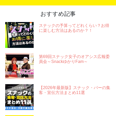
おすすめ記事
スナックの予算ってどれくらい？お得
に楽しむ方法はあるのか？！
第69回スナック女子のオアシス広報委
員会～SnackゆかりFam～
【2026年最新版】スナック・バーの集
客・宣伝方法まとめ11選