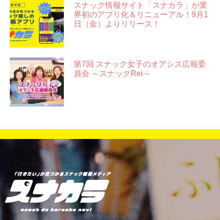
スナック情報サイト「スナカラ」が業
界初のアプリ化＆リニューアル！9月1
日（金）よりリリース！
第7回 スナック女子のオアシス広報委
員会 ～スナックRei～