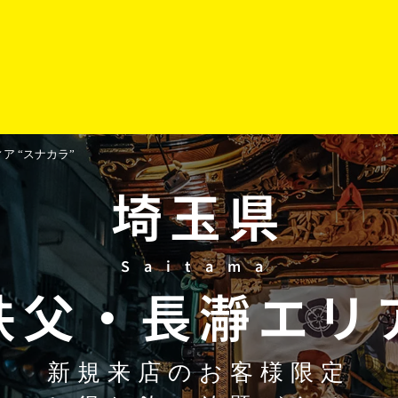
 “スナカラ”
埼玉県
Saitama
秩父
・
長瀞
エリ
新規来店のお客様限定