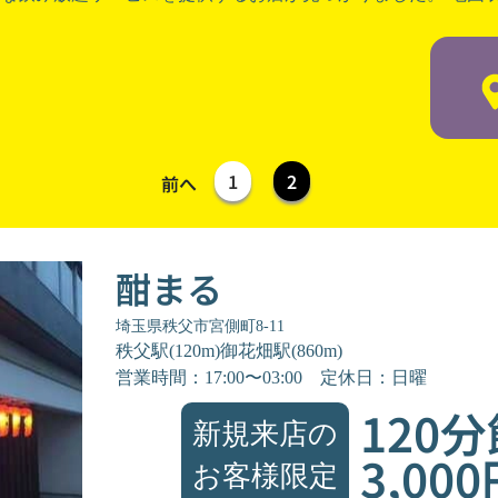
1
2
前へ
酣まる
埼玉県秩父市宮側町8-11
秩父駅(120m)御花畑駅(860m)
営業時間：17:00〜03:00
定休日：日曜
120
新規来店の
3,00
お客様限定