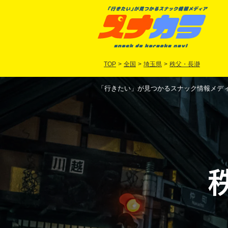
TOP
>
全国
>
埼玉県
>
秩父・長瀞
「行きたい」が見つかるスナック情報メディア