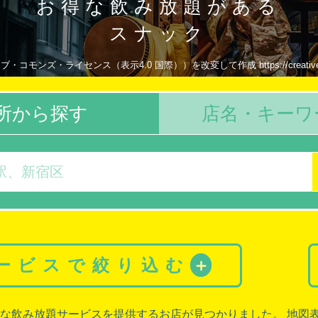
お得な飲み放題がある
スナック
・コモンズ・ライセンス（表示4.0 国際））を改変して作成 https://creativecommon
所から探す
店名・キーワ
サービスで絞り込む
＋
な飲み放題サービスを提供するお店が見つかりました。 地図