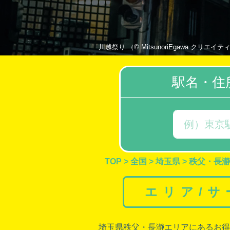
川越祭り （© MitsunoriEgawa クリエイティブ
駅名・住
TOP
>
全国
>
埼玉県
>
秩父・長瀞
エリア/
埼玉県秩父・
長瀞エリアにあるお得