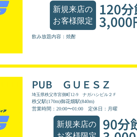
120
新規来店の
3,00
お客様限定
飲み放題内容：焼酎
PUB ＧＵＥＳＺ
埼玉県秩父市宮側町12-9 ナガハシビル２Ｆ
秩父駅(170m)御花畑駅(840m)
営業時間：20:00〜01:00
定休日：月曜
90分
新規来店の
3,00
お客様限定