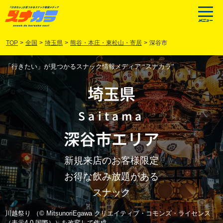
TOP
>
全国
>
埼玉県
>
熊谷・本庄・東松山・寄居
>
深谷市
「行きたい」が見つかるスナック情報メディア “スナカラ”
埼玉県
Saitama
深谷市
エリア
新規来店のお客様限定
お得な飲み放題がある
スナック
川越祭り （© MitsunoriEgawa クリエイティブ・コモンズ・ライセンス
（表示4.0 国際））を改変して作成