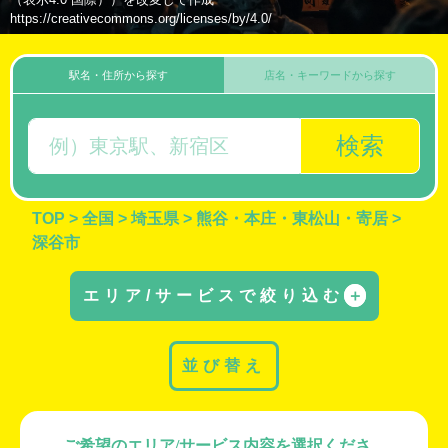
https://creativecommons.org/licenses/by/4.0/
駅名・住所から探す
店名・キーワードから探す
検索
TOP
>
全国
>
埼玉県
>
熊谷・本庄・東松山・寄居
>
深谷市
エリア/サービスで絞り込む
＋
並び替え
ご希望のエリア/サービス内容を選択くださ