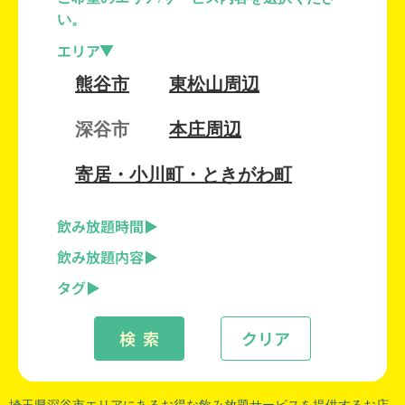
い。
エリア
熊谷市
東松山周辺
深谷市
本庄周辺
寄居・小川町・ときがわ町
飲み放題時間
飲み放題内容
タグ
検 索
クリア