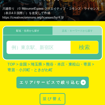
川越祭り （© MitsunoriEgawa クリエイティブ・コモンズ・ライセンス
（表示4.0 国際））を改変して作成
https://creativecommons.org/licenses/by/4.0/
駅名・住所から探す
店名・キーワードから探す
検索
TOP
>
全国
>
埼玉県
>
熊谷・本庄・東松山・寄居
>
寄居・小川町・ときがわ町
エリア/サービスで絞り込む
＋
並び替え