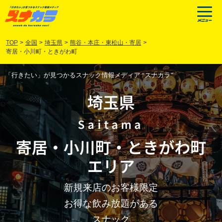
TOP
>
全国
>
埼玉県
>
熊谷・本庄・東松山・寄居
>
寄居・小川町・ときがわ町
「行きたい」が見つかるスナック情報メディア “スナカラ”
埼玉県
Saitama
寄居
・
小川町
・
ときがわ町
エリア
新規来店のお客様限定
お得な飲み放題がある
スナック