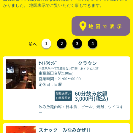
かりました。 地図表示でご覧いただく事もできます。
地図で表示
1
2
3
4
前へ
ﾅｲﾄﾗｳﾝｼﾞ クラウン
千葉県八千代市勝田台1-27-26 あずさビル2F
東葉勝田台駅(190m)
営業時間：21:00〜00:00
定休日：日曜
60分飲み放題
新規来店の
(税込)
3,000円
お客様限定
飲み放題内容：日本酒、ビール、焼酎、ウイスキ
ー
スナック みなみかぜⅡ