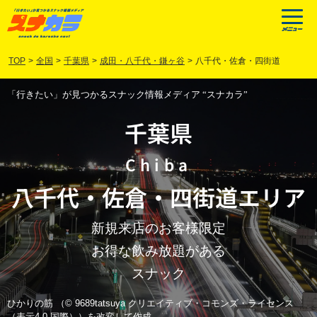
TOP
>
全国
>
千葉県
>
成田・八千代・鎌ヶ谷
>
八千代・佐倉・四街道
「行きたい」が見つかるスナック情報メディア “スナカラ”
千葉県
Chiba
八千代
・
佐倉
・
四街道
エリア
新規来店のお客様限定
お得な飲み放題がある
スナック
ひかりの筋 （© 9689tatsuya クリエイティブ・コモンズ・ライセンス
（表示4.0 国際））を改変して作成