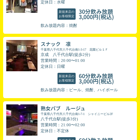
定休日：水曜
30分飲み放題
新規来店の
(税込)
3,000円
お客様限定
飲み放題内容：焼酎
スナック 凛
千葉県八千代市八千代台南1-3-17 花園ビル１Ｆ
京成 八千代台駅(徒歩2分)
営業時間：20:00〜01:00
定休日：日曜
60分飲み放題
新規来店の
(税込)
3,000円
お客様限定
飲み放題内容：ビール、焼酎、ハイボール
熟女パブ ルージュ
千葉県八千代市八千代台南1-7-1 シャイニービル2F
八千代台駅(徒歩3分)
営業時間：21:00〜02:00
定休日：不定休