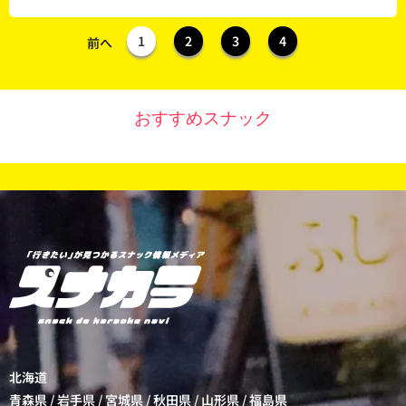
1
2
3
4
前へ
おすすめスナック
北海道
青森県
/
岩手県
/
宮城県
/
秋田県
/
山形県
/
福島県