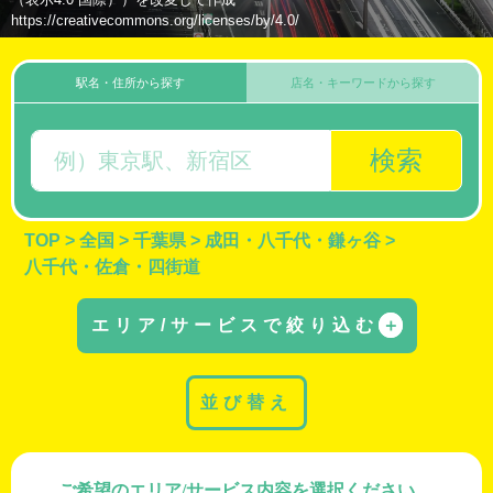
https://creativecommons.org/licenses/by/4.0/
駅名・住所から探す
店名・キーワードから探す
検索
TOP
>
全国
>
千葉県
>
成田・八千代・鎌ヶ谷
>
八千代・佐倉・四街道
エリア/サービスで絞り込む
＋
並び替え
ご希望のエリア/サービス内容を選択ください。