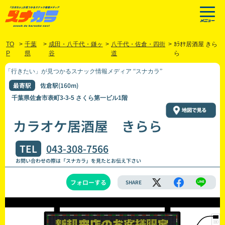
TO
>
千葉
>
成田・八千代・鎌ヶ
>
八千代・佐倉・四街
>
ｶﾗｵｹ居酒屋 きら
P
県
谷
道
ら
「行きたい」が見つかるスナック情報メディア “スナカラ”
最寄駅
佐倉駅(160m)
千葉県佐倉市表町3-3-5 さくら第一ビル1階
カラオケ居酒屋 きらら
TEL
043-308-7566
お問い合わせの際は「スナカラ」を見たとお伝え下さい
フォローする
SHARE