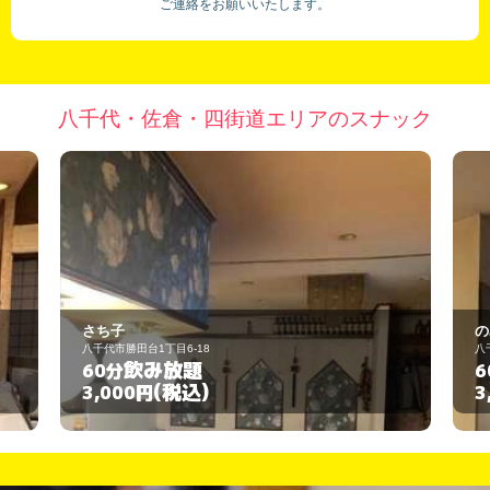
ご連絡をお願いいたします。
八千代・佐倉・四街道エリアのスナック
子
のみ処 糸
勝田台1丁目6-18
八千代市八千代台南1-4-10
飲み放題
飲み放題
60分
(税込)
(税込)
00円
3,000円