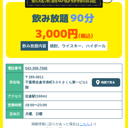
90分
飲み放題
3,000円
(税込)
飲み放題内容
焼酎、ウイスキー、ハイボール
電話番号
043-308-7566
〒285-0811
所在地
千葉県佐倉市表町3-3-5 さくら第一ビル1
階
アクセス
佐倉駅(160m)
営業時間
18:00〜23:00
定休日
月曜、日曜
掲載情報に誤りがあった場合は
こちら
より