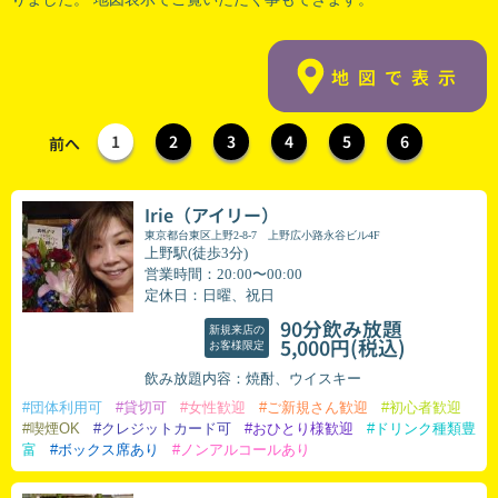
地図で表示
1
2
3
4
5
6
前へ
Irie（アイリー）
東京都台東区上野2-8-7 上野広小路永谷ビル4F
上野駅(徒歩3分)
営業時間：20:00〜00:00
定休日：日曜、祝日
90分飲み放題
新規来店の
(税込)
5,000円
お客様限定
飲み放題内容：焼酎、ウイスキー
#団体利用可
#貸切可
#女性歓迎
#ご新規さん歓迎
#初心者歓迎
#喫煙OK
#クレジットカード可
#おひとり様歓迎
#ドリンク種類豊
富
#ボックス席あり
#ノンアルコールあり