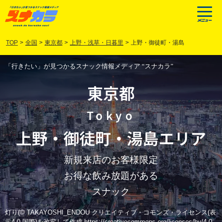
TOP
>
全国
>
東京都
>
上野・浅草・日暮里
>
上野・御徒町・湯島
「行きたい」が見つかるスナック情報メディア “スナカラ”
東京都
Tokyo
上野
・
御徒町
・
湯島
エリア
新規来店のお客様限定
お得な飲み放題がある
スナック
灯り(© TAKAYOSHI_ENDOU クリエイティブ・コモンズ・ライセンス(表
示4.0 国際)を改変して作成 https://creativecommons.org/licenses/by/4.0