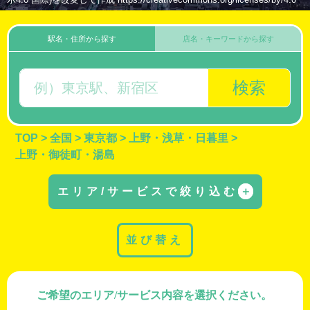
駅名・住所から探す
店名・キーワードから探す
検索
TOP
>
全国
>
東京都
>
上野・浅草・日暮里
>
上野・御徒町・湯島
エリア/サービスで絞り込む
＋
並び替え
ご希望のエリア/サービス内容を選択ください。