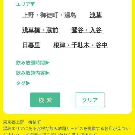
エリア
上野・御徒町・湯島
浅草
浅草橋・蔵前
鶯谷・入谷
日暮里
根津・千駄木・谷中
飲み放題時間
飲み放題内容
タグ
検 索
クリア
東京都上野・
御徒町
・
湯島エリアにあるお得な飲み放題サービスを提供するお店が見つか
りました。 地図表示でご覧いただく事もできます。