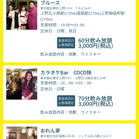
ブルース
東京都台東区上野2-2-4 ＴＳビル4Ｆ
上野広小路駅(120m)湯島駅(210m)上野御徒町駅
(210m)
営業時間：19:00〜01:00
定休日：日曜、祝日
60分飲み放題
新規来店の
(税込)
3,000円
お客様限定
飲み放題内容：焼酎、ウイスキー
カラオケBar COCO快
東京都台東区上野2-8-7 上野広小路永谷ビル4F
営業時間：20：00:〜05：00:
定休日：日曜
70分飲み放題
新規来店の
(税込)
3,000円
お客様限定
飲み放題内容：焼酎、ウイスキー
おれん家
東京都文京区湯島3-35-10 ソシアル広小路ビル４Ｆ