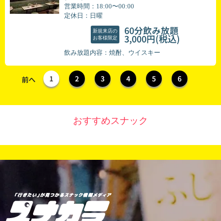
営業時間：18:00〜00:00
定休日：日曜
60分飲み放題
新規来店の
(税込)
3,000円
お客様限定
飲み放題内容：焼酎、ウイスキー
1
2
3
4
5
6
前へ
おすすめスナック