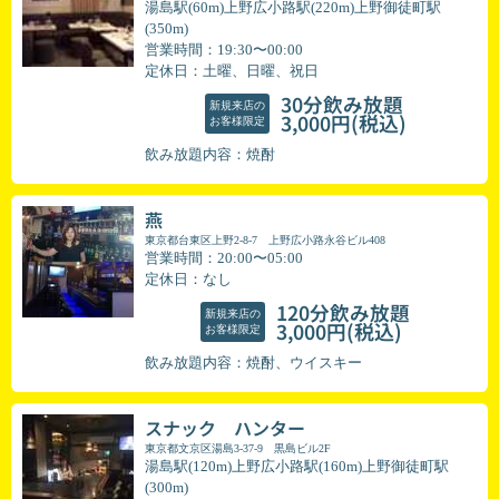
湯島駅(60m)上野広小路駅(220m)上野御徒町駅
(350m)
営業時間：19:30〜00:00
定休日：土曜、日曜、祝日
30分飲み放題
新規来店の
(税込)
3,000円
お客様限定
飲み放題内容：焼酎
燕
東京都台東区上野2-8-7 上野広小路永谷ビル408
営業時間：20:00〜05:00
定休日：なし
120分飲み放題
新規来店の
(税込)
3,000円
お客様限定
飲み放題内容：焼酎、ウイスキー
スナック ハンター
東京都文京区湯島3-37-9 黒島ビル2F
湯島駅(120m)上野広小路駅(160m)上野御徒町駅
(300m)