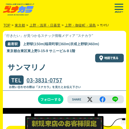
TOP
>
東京都
>
上野・浅草・日暮里
>
上野・御徒町・湯島
>
ｻﾝﾏﾘﾉ
「行きたい」が見つかるスナック情報メディア “スナカラ”
最寄駅
上野駅(150m)稲荷町駅(360m)京成上野駅(460m)
東京都台東区東上野3-15-9 サニービルＢ1階
サンマリノ
TEL
03-3831-0757
お問い合わせの際は「スナカラ」を見たとお伝え下さい
フォローする
SHARE