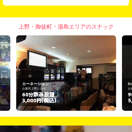
上野・御徒町・湯島エリアのスナック
ーネーション
Irie（アイリー）
区上野2-10-6
台東区上野2-8-7
飲み放題
飲み放
0分
90分
(税込)
(税込
,000円
5,000円