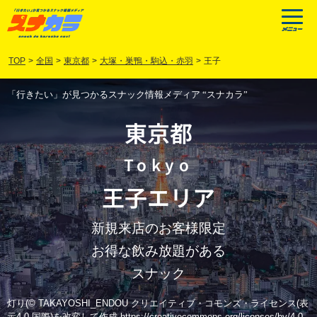
TOP
>
全国
>
東京都
>
大塚・巣鴨・駒込・赤羽
>
王子
「行きたい」が見つかるスナック情報メディア “スナカラ”
東京都
Tokyo
王子
エリア
新規来店のお客様限定
お得な飲み放題がある
スナック
灯り(© TAKAYOSHI_ENDOU クリエイティブ・コモンズ・ライセンス(表
示4.0 国際)を改変して作成 https://creativecommons.org/licenses/by/4.0