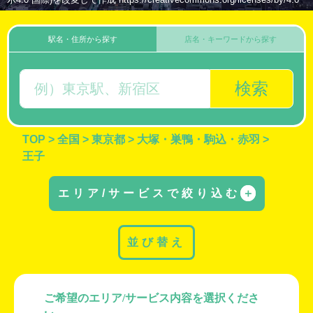
駅名・住所から探す
店名・キーワードから探す
検索
TOP
>
全国
>
東京都
>
大塚・巣鴨・駒込・赤羽
>
王子
エリア/サービスで絞り込む
＋
並び替え
ご希望のエリア/サービス内容を選択くださ