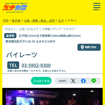
TOP
>
東京都
>
大塚・巣鴨・駒込・赤羽
>
王子
>
ﾊﾟｲﾚｰﾂ
「行きたい」が見つかるスナック情報メディア “スナカラ”
最寄駅
王子駅(120m)王子駅前駅(190m)飛鳥山駅(510m)
東京都北区王子1-22-16 まきやビルB1F
パイレーツ
TEL
03-5902-9300
お問い合わせの際は「スナカラ」を見たとお伝え下さい
フォローする
SHARE