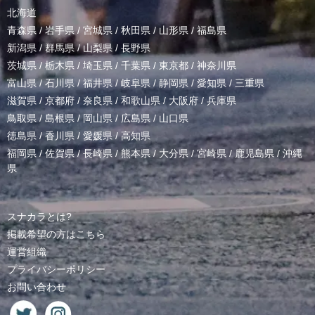
北海道
青森県
/
岩手県
/
宮城県
/
秋田県
/
山形県
/
福島県
新潟県
/
群馬県
/
山梨県
/
長野県
茨城県
/
栃木県
/
埼玉県
/
千葉県
/
東京都
/
神奈川県
富山県
/
石川県
/
福井県
/
岐阜県
/
静岡県
/
愛知県
/
三重県
滋賀県
/
京都府
/
奈良県
/
和歌山県
/
大阪府
/
兵庫県
鳥取県
/
島根県
/
岡山県
/
広島県
/
山口県
徳島県
/
香川県
/
愛媛県
/
高知県
福岡県
/
佐賀県
/
長崎県
/
熊本県
/
大分県
/
宮崎県
/
鹿児島県
/
沖縄
県
スナカラとは?
掲載希望の方はこちら
運営組織
プライバシーポリシー
お問い合わせ