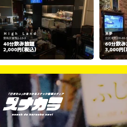
来夢
北区滝野川6-86-10
豊
飲み放題
60分
(税込)
3,000円