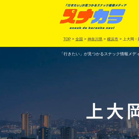
TOP
>
全国
>
神奈川県
>
横浜市
>
上大岡・
「行きたい」が見つかるスナック情報メディア
上大