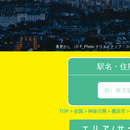
夜更かし （© F_Photo クリエイティブ・コモンズ・
駅名・住
TOP
>
全国
>
神奈川県
>
横浜市
>
エリア/