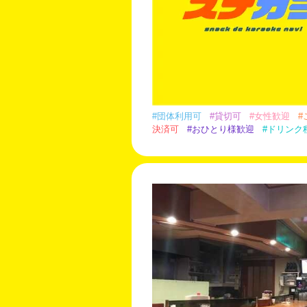
#団体利用可
#貸切可
#女性歓迎
#
決済可
#おひとり様歓迎
#ドリンク