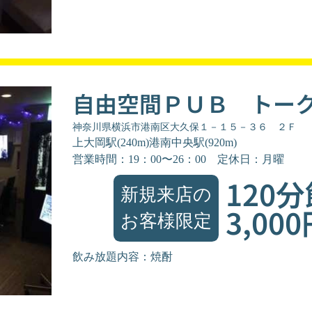
自由空間ＰＵＢ トー
神奈川県横浜市港南区大久保１－１５－３６ ２Ｆ
上大岡駅(240m)港南中央駅(920m)
営業時間：19：00〜26：00
定休日：月曜
120
新規来店の
3,00
お客様限定
飲み放題内容：焼酎