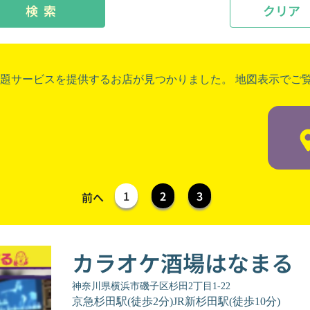
検 索
クリア
題サービスを提供するお店が見つかりました。 地図表示でご
1
2
3
前へ
カラオケ酒場はなまる
神奈川県横浜市磯子区杉田2丁目1-22
京急杉田駅(徒歩2分)JR新杉田駅(徒歩10分)