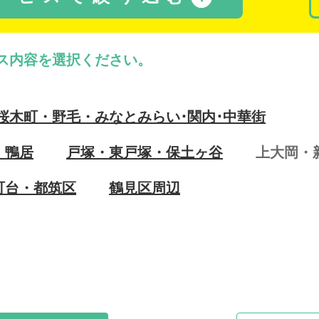
ス内容を選択ください。
桜木町・野毛・みなとみらい･関内･中華街
・鴨居
戸塚・東戸塚・保土ヶ谷
上大岡・
町台・都筑区
鶴見区周辺