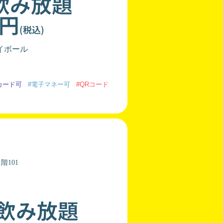
飲み放題
0円
(税込)
イボール
カード可
#電子マネー可
#QRコード
階101
分飲み放題