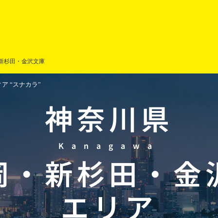
新杉田・金沢文庫
 “スナカラ”
神奈川県
Kanagawa
岡
・
新杉田
・
金
エリア