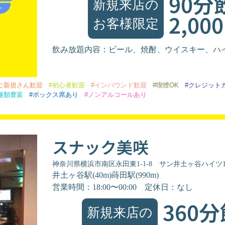
90分
新規来店の
2,00
お客様限定
飲み放題内容：ビール、焼酎、ウイスキー、ハ
ご新規さん歓迎
#初心者歓迎
#インバウンド歓迎
#喫煙OK
#クレジット
種類豊富
#ボックス席あり
#ノンアルコールあり
スナック美咲
神奈川県横浜市南区永田東1-1-8 サン井土ヶ谷ハイツ1
井土ヶ谷駅(40m)蒔田駅(990m)
営業時間：18:00〜00:00
定休日：なし
360
新規来店の