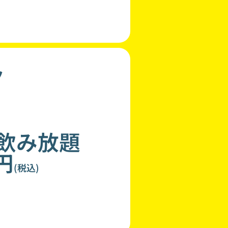
ク
分飲み放題
0円
(税込)