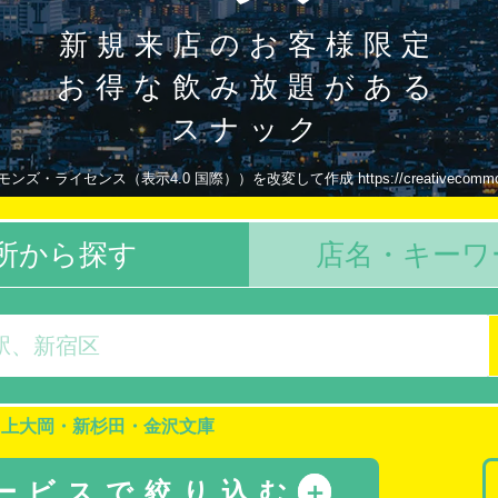
新規来店のお客様限定
お得な飲み放題がある
スナック
ライセンス（表示4.0 国際））を改変して作成 https://creativecommons.org/
所から探す
店名・キーワ
上大岡・新杉田・金沢文庫
サービスで絞り込む
＋