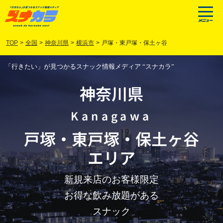
TOP
>
全国
>
神奈川県
>
横浜市
>
戸塚・東戸塚・保土ヶ谷
「行きたい」が見つかるスナック情報メディア “スナカラ”
神奈川県
Kanagawa
戸塚
・
東戸塚
・
保土ヶ谷
エリア
新規来店のお客様限定
お得な飲み放題がある
スナック