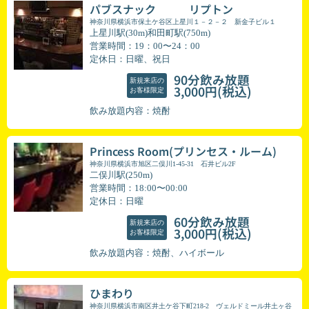
パブスナック リプトン
神奈川県横浜市保土ケ谷区上星川１－２－２ 新金子ビル１
上星川駅(30m)和田町駅(750m)
営業時間：19：00〜24：00
定休日：日曜、祝日
90分飲み放題
新規来店の
(税込)
3,000円
お客様限定
飲み放題内容：焼酎
Princess Room(プリンセス・ルーム)
神奈川県横浜市旭区二俣川1-45-31 石井ビル2F
二俣川駅(250m)
営業時間：18:00〜00:00
定休日：日曜
60分飲み放題
新規来店の
(税込)
3,000円
お客様限定
飲み放題内容：焼酎、ハイボール
ひまわり
神奈川県横浜市南区井土ケ谷下町218-2 ヴェルドミール井土ヶ谷