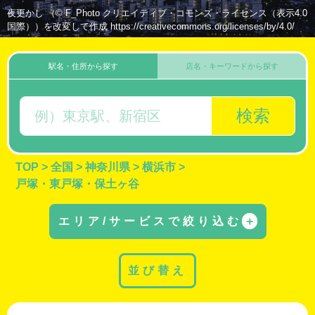
夜更かし （© F_Photo クリエイティブ・コモンズ・ライセンス（表示4.0
国際））を改変して作成 https://creativecommons.org/licenses/by/4.0/
駅名・住所から探す
店名・キーワードから探す
検索
TOP
>
全国
>
神奈川県
>
横浜市
>
戸塚・東戸塚・保土ヶ谷
エリア/サービスで絞り込む
＋
並び替え