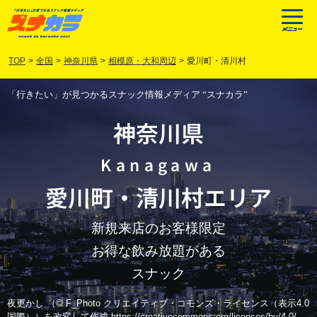
TOP
>
全国
>
神奈川県
>
相模原・大和周辺
>
愛川町・清川村
「行きたい」が見つかるスナック情報メディア “スナカラ”
神奈川県
Kanagawa
愛川町
・
清川村
エリア
新規来店のお客様限定
お得な飲み放題がある
スナック
夜更かし （© F_Photo クリエイティブ・コモンズ・ライセンス（表示4.0
国際））を改変して作成 https://creativecommons.org/licenses/by/4.0/