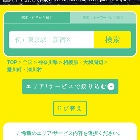
駅名・住所から探す
店名・キーワードから探す
検索
TOP
>
全国
>
神奈川県
>
相模原・大和周辺
>
愛川町・清川村
エリア/サービスで絞り込む
＋
並び替え
ご希望のエリア/サービス内容を選択ください。