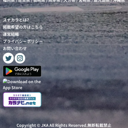
福岡県
/
佐賀県
/
長崎県
/
熊本県
/
大分県
/
宮崎県
/
鹿児島県
/
沖縄県
スナカラとは?
掲載希望の方はこちら
運営組織
プライバシーポリシー
お問い合わせ
Copyright ©
JKA
All Rights Reserved.無断転載禁止