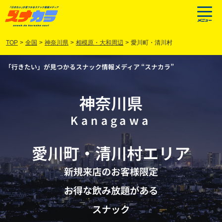
TOP
>
全国
>
神奈川県
>
相模原・大和周辺
>
愛川町・清川村
「行きたい」が見つかるスナック情報メディア “スナカラ”
神奈川県
Kanagawa
愛川町
・
清川村
エリア
新規来店のお客様限定
お得な飲み放題がある
スナック