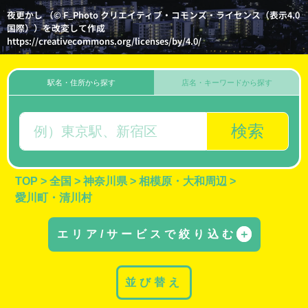
夜更かし （© F_Photo クリエイティブ・コモンズ・ライセンス（表示4.0
国際））を改変して作成
https://creativecommons.org/licenses/by/4.0/
駅名・住所から探す
店名・キーワードから探す
検索
TOP
>
全国
>
神奈川県
>
相模原・大和周辺
>
愛川町・清川村
エリア/サービスで絞り込む
＋
並び替え