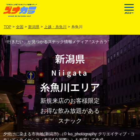
TOP
>
全国
>
新潟県
>
上越・糸魚川
>
糸魚川
「行きたい」が見つかるスナック情報メディア “スナカラ”
新潟県
Niigata
糸魚川
エリア
新規来店のお客様限定
お得な飲み放題がある
スナック
夕焼けに染まる市街地(新潟市) （© ko_photography クリエイティブ・コ
モンズ・ライセンス（表示4.0 国際））を改変して作成