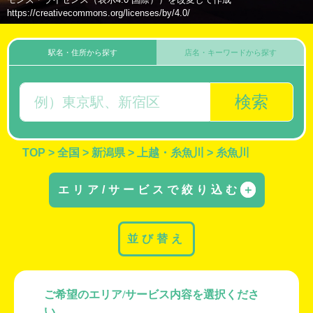
https://creativecommons.org/licenses/by/4.0/
駅名・住所から探す
店名・キーワードから探す
検索
TOP
>
全国
>
新潟県
>
上越・糸魚川
>
糸魚川
エリア/サービスで絞り込む
＋
並び替え
ご希望のエリア/サービス内容を選択くださ
い。