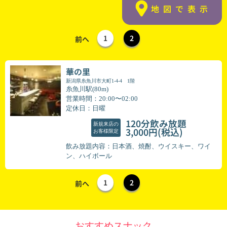
地図で表示
1
2
前へ
華の里
新潟県糸魚川市大町1-4-4 1階
糸魚川駅(80m)
営業時間：20:00〜02:00
定休日：日曜
120分飲み放題
新規来店の
(税込)
3,000円
お客様限定
飲み放題内容：日本酒、焼酎、ウイスキー、ワイ
ン、ハイボール
1
2
前へ
おすすめスナック