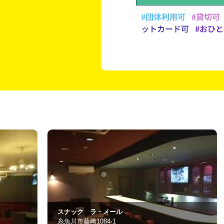
#団体利用可
#貸切可
ットカード可
#おひ
ブルーヘヴン
糸魚川市大町1-3-30