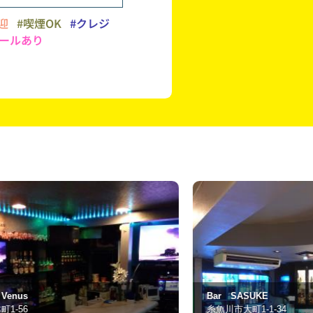
迎
#喫煙OK
#クレジ
ールあり
ar SASUKE
ピナイ
魚川市大町1-1-34
糸魚川市本町6-1