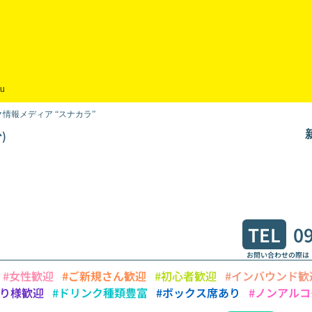
ju
情報メディア “スナカラ”
)
TEL
0
お問い合わせの際は
#女性歓迎
#ご新規さん歓迎
#初心者歓迎
#インバウンド歓
とり様歓迎
#ドリンク種類豊富
#ボックス席あり
#ノンアルコ