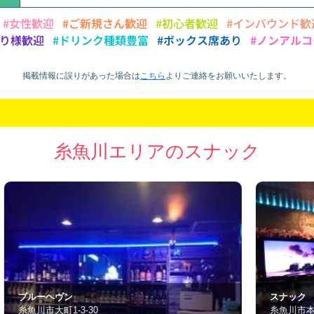
#女性歓迎
#ご新規さん歓迎
#初心者歓迎
#インバウンド歓
とり様歓迎
#ドリンク種類豊富
#ボックス席あり
#ノンアルコ
掲載情報に誤りがあった場合は
こちら
より
ご連絡をお願いいたします。
糸魚川エリアのスナック
スナック Venus
B
糸魚川市本町1-56
糸