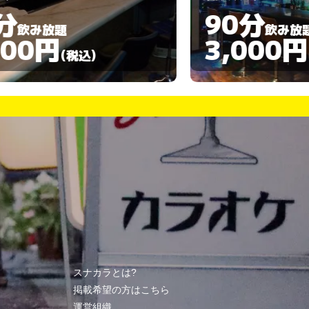
90分
120
飲み放題
3,000円
3,30
(税込)
スナカラとは?
掲載希望の方はこちら
運営組織