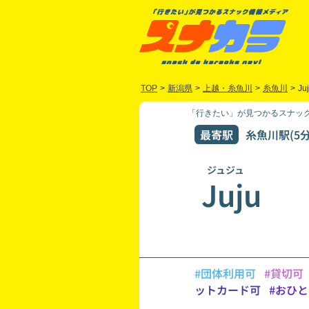
TOP
>
新潟県
>
上越・糸魚川
>
糸魚川
>
Ju
「行きたい」が見つかるスナック
最寄駅
糸魚川駅(5分
ジュジュ
Juju
#団体利用可
#貸切可
ットカード可
#おひ