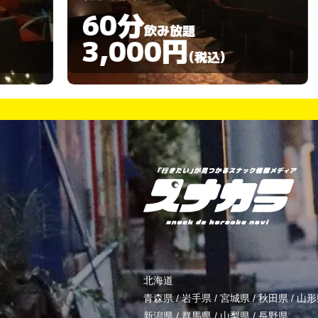
90分
飲み放題
3,000円
)
(税込)
北海道
青森県
/
岩手県
/
宮城県
/
秋田県
/
山形
新潟県
/
群馬県
/
山梨県
/
長野県