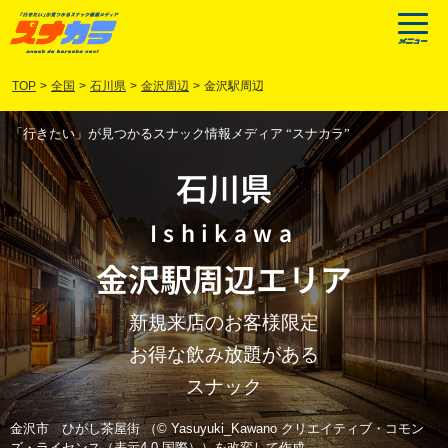
TOP
>
全国
>
石川県
>
金沢周辺
>
金沢駅周辺
「行きたい」が見つかるスナック情報メディア “スナカラ”
石川県
Ishikawa
金沢駅周辺
エリア
新規来店のお客様限定
お得な飲み放題がある
スナック
金沢市 ひがし茶屋街 （© Yasuyuki_Kawano クリエイティブ・コモン
ズ・ライセンス（表示4.0 国際））を改変して作成