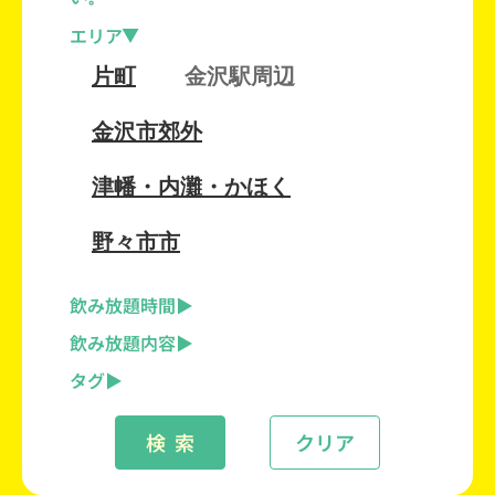
エリア
片町
金沢駅周辺
金沢市郊外
津幡・内灘・かほく
野々市市
飲み放題時間
飲み放題内容
タグ
検 索
クリア