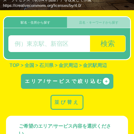
https://creativecommons.org/licenses/by/4.0/
駅名・住所から探す
店名・キーワードから探す
検索
TOP
>
全国
>
石川県
>
金沢周辺
>
金沢駅周辺
エリア/サービスで絞り込む
＋
並び替え
ご希望のエリア/サービス内容を選択くださ
い。