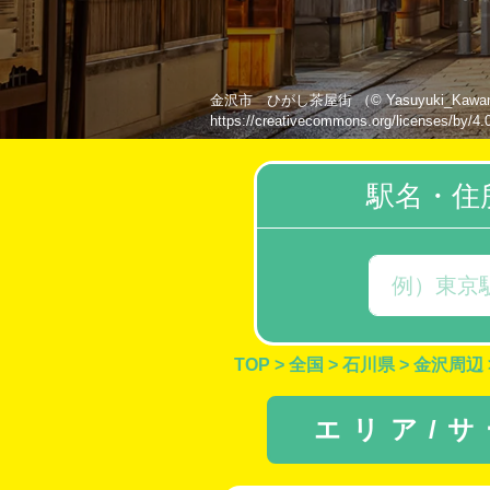
金沢市 ひがし茶屋街 （© Yasuyuki_
https://creativecommons.org/licenses/by/4.
駅名・住
TOP
>
全国
>
石川県
>
金沢周辺
エリア/