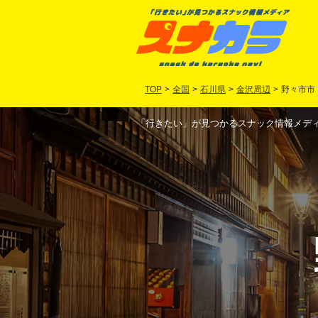
TOP
>
全国
>
石川県
>
金沢周辺
>
野々市市
「行きたい」が見つかるスナック情報メディア