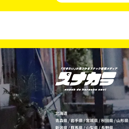
北海道
青森県
/
岩手県
/
宮城県
/
秋田県
/
山形県
新潟県
/
群馬県
/
山梨県
/
長野県