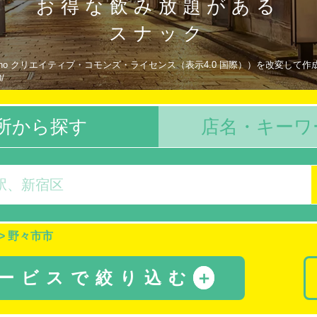
お得な飲み放題がある
スナック
Kawano クリエイティブ・コモンズ・ライセンス（表示4.0 国際））を改変して作
0/
所から探す
店名・キーワ
>
野々市市
サービスで絞り込む
＋