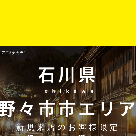
 “スナカラ”
石川県
Ishikawa
野々市市
エリ
新規来店のお客様限定