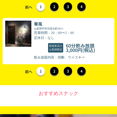
1
2
3
4
前へ
華風
山梨県甲府市国玉町943-1
営業時間：20：00〜2：00
定休日：なし
60分飲み放題
新規来店の
(税込)
3,000円
お客様限定
飲み放題内容：焼酎、ウイスキー
1
2
3
4
前へ
おすすめスナック