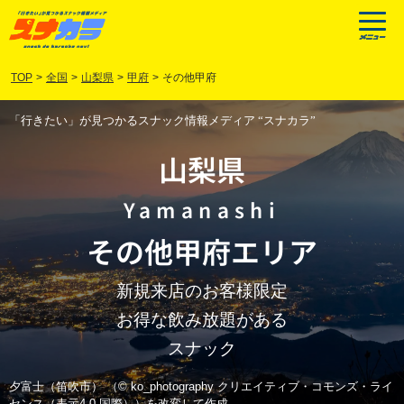
TOP
>
全国
>
山梨県
>
甲府
>
その他甲府
「行きたい」が見つかるスナック情報メディア “スナカラ”
山梨県
Yamanashi
その他甲府
エリア
新規来店のお客様限定
お得な飲み放題がある
スナック
夕富士（笛吹市） （© ko_photography クリエイティブ・コモンズ・ライ
センス（表示4.0 国際））を改変して作成