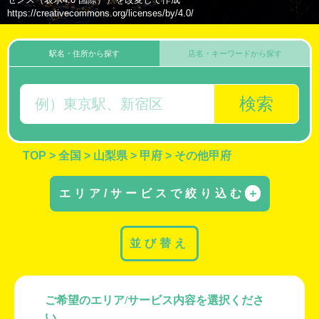
https://creativecommons.org/licenses/by/4.0/
駅名・住所から探す
店名・キーワードから探す
検索
TOP
>
全国
>
山梨県
>
甲府
>
その他甲府
エリア/サービスで絞り込む
＋
並び替え
ご希望のエリア/サービス内容を選択くださ
い。