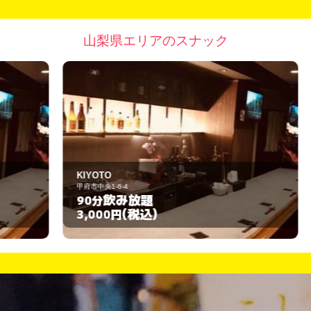
山梨県エリアのスナック
KIYOTO
R
甲府市中央1-6-4
富
飲み放題
90分
9
(税込)
3,000円
3