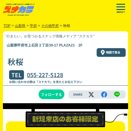
TOP
>
山梨県
>
甲府
>
その他甲府
>
秋桜
「行きたい」が見つかるスナック情報メディア “スナカラ”
山梨県甲府市上石田２丁目39-17 PLAZA21 2F
秋桜
TEL
055-227-5128
お問い合わせの際は「スナカラ」を見たとお伝え下さい
フォローする
SHARE