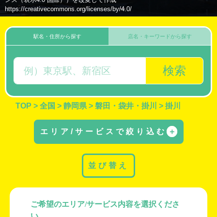
https://creativecommons.org/licenses/by/4.0/
駅名・住所から探す
店名・キーワードから探す
検索
TOP
>
全国
>
静岡県
>
磐田・袋井・掛川
>
掛川
エリア/サービスで絞り込む
＋
並び替え
ご希望のエリア/サービス内容を選択くださ
い。