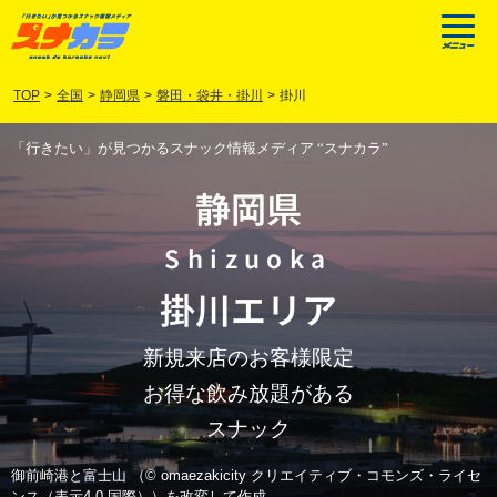
TOP
>
全国
>
静岡県
>
磐田・袋井・掛川
>
掛川
「行きたい」が見つかるスナック情報メディア “スナカラ”
静岡県
Shizuoka
掛川
エリア
新規来店のお客様限定
お得な飲み放題がある
スナック
御前崎港と富士山 （© omaezakicity クリエイティブ・コモンズ・ライセ
ンス（表示4.0 国際））を改変して作成