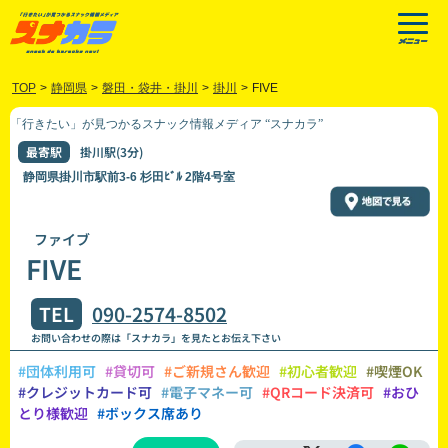
TOP
>
静岡県
>
磐田・袋井・掛川
>
掛川
>
FIVE
「行きたい」が見つかるスナック情報メディア “スナカラ”
最寄駅
掛川駅(3分)
静岡県掛川市駅前3-6 杉田ﾋﾞﾙ 2階4号室
ファイブ
FIVE
TEL
090-2574-8502
お問い合わせの際は「スナカラ」を見たとお伝え下さい
#団体利用可
#貸切可
#ご新規さん歓迎
#初心者歓迎
#喫煙OK
#クレジットカード可
#電子マネー可
#QRコード決済可
#おひ
とり様歓迎
#ボックス席あり