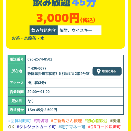
45分
飲み放題
3,000円
(税込)
飲み放題内容
焼酎、ウイスキー
お茶・烏龍茶・水
電話番号
090-2574-8502
〒436-0077
所在地
静岡県掛川市駅前3-6 杉田ﾋﾞﾙ 2階4号室
アクセス
掛川駅(3分)
営業時間
20:00〜01:00
定休日
なし
通常料金
1Set 45分 3,500円
#団体利用可
#貸切可
#ご新規さん歓迎
#初心者歓迎
#喫煙
OK
#クレジットカード可
#電子マネー可
#QRコード決済可