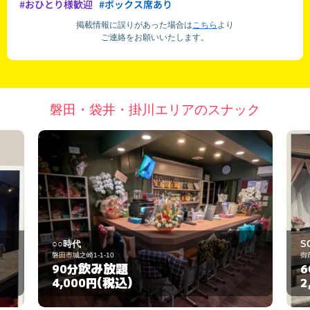
#おひとり様歓迎
#ボックス席あり
掲載情報に誤りがあった場合は
こちら
より
ご連絡をお願いいたします。
磐田・袋井・掛川エリアのスナック
SORA
御前崎市御前崎21-50
飲み放題
60分
(税込)
2,500円