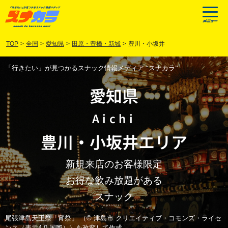
TOP
>
全国
>
愛知県
>
田原・豊橋・新城
>
豊川・小坂井
「行きたい」が見つかるスナック情報メディア “スナカラ”
愛知県
Aichi
豊川
・
小坂井
エリア
新規来店のお客様限定
お得な飲み放題がある
スナック
尾張津島天王祭「宵祭」 （© 津島市 クリエイティブ・コモンズ・ライセ
ンス（表示4.0 国際））を改変して作成