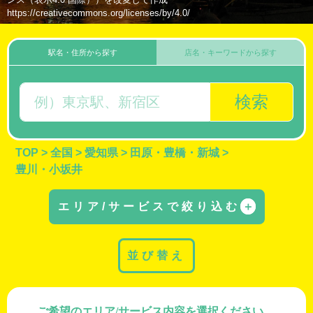
https://creativecommons.org/licenses/by/4.0/
駅名・住所から探す
店名・キーワードから探す
検索
TOP
>
全国
>
愛知県
>
田原・豊橋・新城
>
豊川・小坂井
エリア/サービスで絞り込む
＋
並び替え
ご希望のエリア/サービス内容を選択ください。