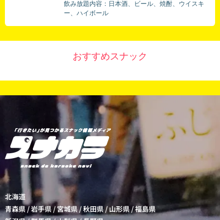
飲み放題内容：日本酒、ビール、焼酎、ウイスキ
ー、ハイボール
おすすめスナック
北海道
青森県
/
岩手県
/
宮城県
/
秋田県
/
山形県
/
福島県