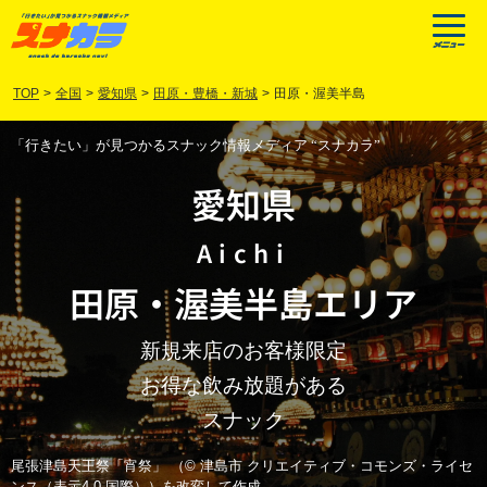
TOP
>
全国
>
愛知県
>
田原・豊橋・新城
>
田原・渥美半島
「行きたい」が見つかるスナック情報メディア “スナカラ”
愛知県
Aichi
田原
・
渥美半島
エリア
新規来店のお客様限定
お得な飲み放題がある
スナック
尾張津島天王祭「宵祭」 （© 津島市 クリエイティブ・コモンズ・ライセ
ンス（表示4.0 国際））を改変して作成