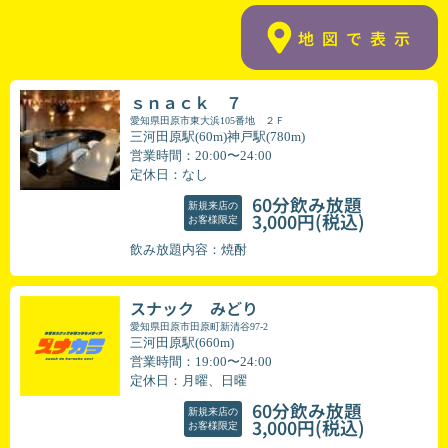
地図で表示
ｓｎａｃｋ ７
愛知県田原市東大浜105番地 ２Ｆ
三河田原駅(60m)神戸駅(780m)
営業時間：20:00〜24:00
定休日：なし
60分飲み放題
新規来店の
(税込)
3,000円
お客様限定
飲み放題内容：焼酎
スナック みどり
愛知県田原市田原町新清谷97-2
三河田原駅(660m)
営業時間：19:00〜24:00
定休日：月曜、日曜
60分飲み放題
新規来店の
(税込)
3,000円
お客様限定