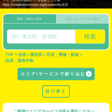
https://creativecommons.org/licenses/by/4.0/
駅名・住所から探す
店名・キーワードから探す
検索
TOP
>
全国
>
愛知県
>
田原・豊橋・新城
>
田原・渥美半島
エリア/サービスで絞り込む
＋
並び替え
ご希望のエリア/サービス内容を選択ください。