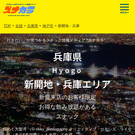
TOP
>
全国
>
兵庫県
>
神戸市
>
新開地・兵庫
「行きたい」が見つかるスナック情報メディア “スナカラ”
兵庫県
Hyogo
新開地
・
兵庫
エリア
新規来店のお客様限定
お得な飲み放題がある
スナック
煌めく大阪湾 （© rikky_photography クリエイティブ・コモンズ・ライセ
ンス（表示4.0 国際））を改変して作成