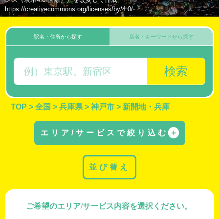
https://creativecommons.org/licenses/by/4.0/
駅名・住所から探す
店名・キーワードから探す
検索
TOP
>
全国
>
兵庫県
>
神戸市
>
新開地・兵庫
エリア/サービスで絞り込む
＋
並び替え
ご希望のエリア/サービス内容を選択ください。