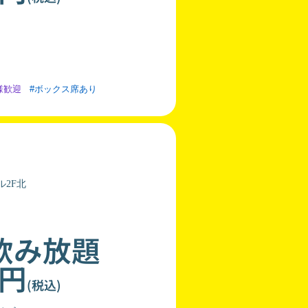
様歓迎
#ボックス席あり
ル2F北
飲み放題
0円
(税込)