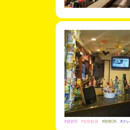
#貸切可
#女性歓迎
#喫煙OK
#ク