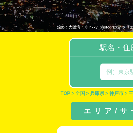
煌めく大阪湾 （© rikky_photography クリ
駅名・住
TOP
>
全国
>
兵庫県
>
神戸市
>
エリア/