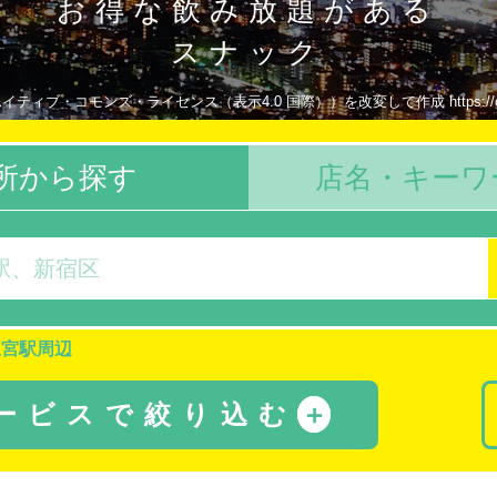
お得な飲み放題がある
スナック
エイティブ・コモンズ・ライセンス（表示4.0 国際））を改変して作成 https://creativeco
所から探す
店名・キーワ
三宮駅周辺
サービスで絞り込む
＋