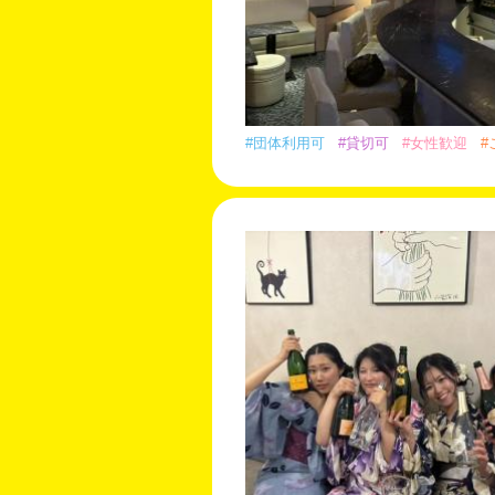
#団体利用可
#貸切可
#女性歓迎
#