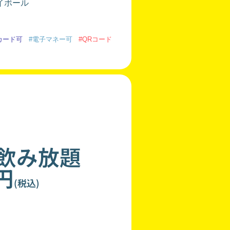
イボール
カード可
#電子マネー可
#QRコード
分飲み放題
0円
(税込)