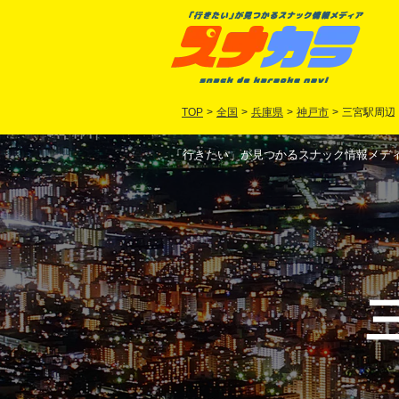
TOP
>
全国
>
兵庫県
>
神戸市
>
三宮駅周辺
「行きたい」が見つかるスナック情報メディア