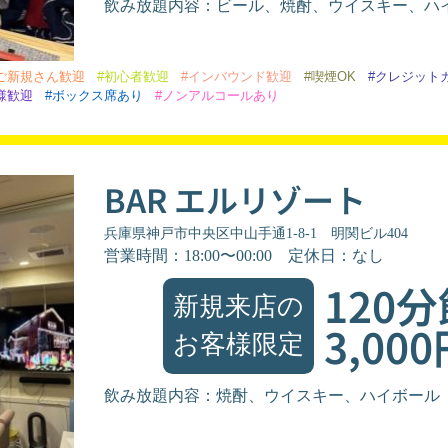
飲み放題内容：ビール、焼酎、ウイスキー、ハ
ご新規さん歓迎
#初心者歓迎
#インバウンド歓迎
#喫煙OK
#クレジット
様歓迎
#ボックス席あり
#ノンアルコールあり
BAR エルリゾート
兵庫県神戸市中央区中山手通1-8-1 明関ビル404
営業時間：18:00〜00:00
定休日：なし
120
新規来店の
3,00
お客様限定
飲み放題内容：焼酎、ウイスキー、ハイボール