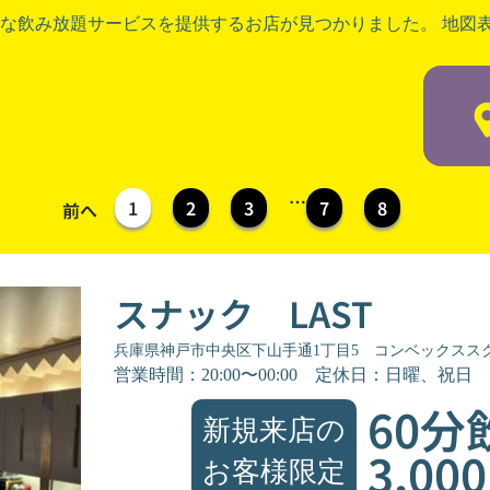
な飲み放題サービスを提供するお店が見つかりました。 地図
…
1
2
3
7
8
前へ
スナック LAST
兵庫県神戸市中央区下山手通1丁目5 コンベックスス
営業時間：20:00〜00:00
定休日：日曜、祝日
60分
新規来店の
3,00
お客様限定