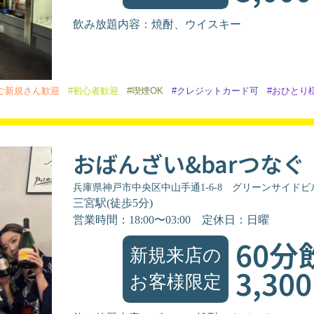
飲み放題内容：焼酎、ウイスキー
ご新規さん歓迎
#初心者歓迎
#喫煙OK
#クレジットカード可
#おひとり
おばんざい&barつなぐ
兵庫県神戸市中央区中山手通1-6-8 グリーンサイドビ
三宮駅(徒歩5分)
営業時間：18:00〜03:00
定休日：日曜
60分
新規来店の
3,30
お客様限定