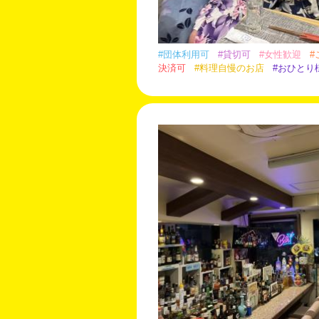
#団体利用可
#貸切可
#女性歓迎
#
決済可
#料理自慢のお店
#おひとり