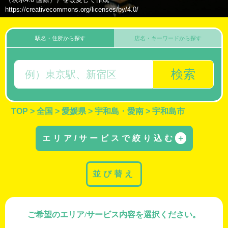
https://creativecommons.org/licenses/by/4.0/
駅名・住所から探す
店名・キーワードから探す
検索
TOP
>
全国
>
愛媛県
>
宇和島・愛南
>
宇和島市
エリア/サービスで絞り込む
＋
並び替え
ご希望のエリア/サービス内容を選択ください。