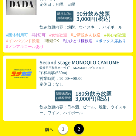
定休日：月曜、日曜
90分飲み放題
新規来店の
(税込)
3,000円
お客様限定
飲み放題内容：焼酎、ウイスキー、ハイボール
#団体利用可
#貸切可
#女性歓迎
#ご新規さん歓迎
#初心者歓迎
#インバウンド歓迎
#喫煙OK
#おひとり様歓迎
#ボックス席あり
#ノンアルコールあり
Second stage MONOQLO CYALUME
愛媛県宇和島市中央町 AKAMATSUビル２０２
宇和島駅(630m)
営業時間：10:00〜00:00
定休日：なし
180分飲み放題
新規来店の
(税込)
3,000円
お客様限定
飲み放題内容：日本酒、ビール、焼酎、ウイスキ
ー、ワイン、ハイボール
1
2
前へ