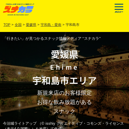
TOP
>
全国
>
愛媛県
>
宇和島・愛南
>
宇和島市
「行きたい」が見つかるスナック情報メディア “スナカラ”
愛媛県
Ehime
宇和島市
エリア
新規来店のお客様限定
お得な飲み放題がある
スナック
今治城ライトアップ （© isshiy クリエイティブ・コモンズ・ライセンス
（表示4.0 国際））を改変して作成