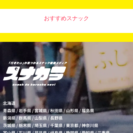
おすすめスナック
北海道
青森県
/
岩手県
/
宮城県
/
秋田県
/
山形県
/
福島県
新潟県
/
群馬県
/
山梨県
/
長野県
茨城県
/
栃木県
/
埼玉県
/
千葉県
/
東京都
/
神奈川県
富山県
/
石川県
/
福井県
/
岐阜県
/
静岡県
/
愛知県
/
三重県